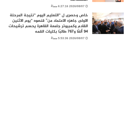
2026/08/07 6:27:16 مساءً
خاص وحصرى ل “التعليم اليوم “نتيجة المرحلة
الاولى جاهزه الاعتماد من” قنصوه “يوم الاثنين
القادم وكمبيوتر جامعة القاهرة يحسم ترشيحات
94 ألفًا و767 طالبًا بكليات القمه
2026/08/07 5:53:36 مساءً