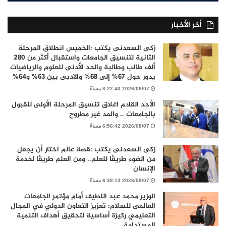
أخر الأخبار
زكى السعدنى يكتب :الخميس انطلاق المرحلة
الثانية لتنسيق الجامعات واستقبال أكثر من 280
ألف طالب وطالبة والحد الأدنى للعلوم والرياضيات
يدور حول 67% إلى 68% والادبى بين 63% و64%
2026/08/07 8:22:40 مساءً
الأحد القادم اغلاق تنسيق المرحلة الأولى للقبول
بالجامعات .. والمد غير مطروح
2026/08/07 6:56:42 مساءً
زكى السعدنى يكتب :قصة عالم اختار أن يجعل
من الضوء طريقًا للعلم.. ومن العلم طريقًا لخدمة
الإنسان
2026/08/07 6:38:13 مساءً
الوزير محمد عبد اللطيف أمام مؤتمر الجامعات
العالمى للسلام: تعزيز التعاون الدولي في المجال
التعليمي ركيزة أساسية لتحقيق أهداف التنمية
المستدامة