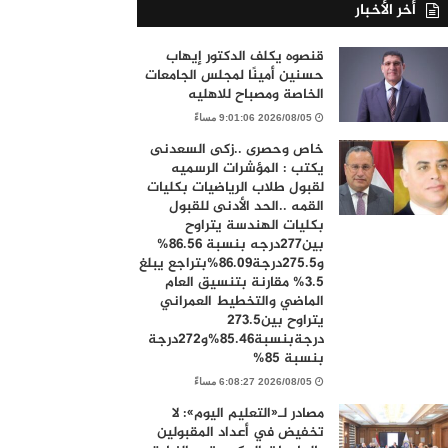
أخر الأخبار
قنصوه يكلف الدكتور إيهاب
حسنين أمينًا لمجلس الجامعات
الخاصة ومصباح للاهليه
2026/08/05 9:01:06 مساءً
خاص وحصرى ..زكى السعدنى
يكتب : المؤشرات الرسميه
لقبول طلاب الرياضيات بكليات
القمه ..الحد الأدنى للقبول
بكليات الهندسة يتراوح
بين277درجه بنسبة 86.56%
و275.5درجة86.09%بتراجع يبلغ
3.5% مقارنة بتنسيق العام
الماضي والتخطيط العمراني
يتراوح بين273.5
درجةبنسبة85.46%و272درجة
بنسبة 85%
2026/08/05 6:08:27 مساءً
مصادر لـ«التعليم اليوم»: لا
تخفيض في أعداد المقبولين