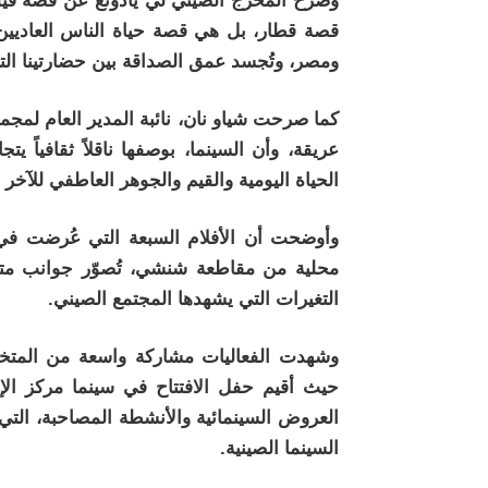
وصرح المخرج الصيني لي يادونغ عن قصة فيل
قصة قطار، بل هي قصة حياة الناس العاديين 
ومصر، وتُجسد عمق الصداقة بين حضارتينا الت
كما صرحت شياو نان، نائبة المدير العام لمجم
عريقة، وأن السينما، بوصفها ناقلاً ثقافياً يت
الحياة اليومية والقيم والجوهر العاطفي للآخر فه
وأوضحت أن الأفلام السبعة التي عُرضت في أ
محلية من مقاطعة شنشي، تُصوّر جوانب متنو
التغيرات التي يشهدها المجتمع الصيني.
وشهدت الفعاليات مشاركة واسعة من المتخص
حيث أقيم حفل الافتتاح في سينما مركز الإبد
العروض السينمائية والأنشطة المصاحبة، الت
السينما الصينية.