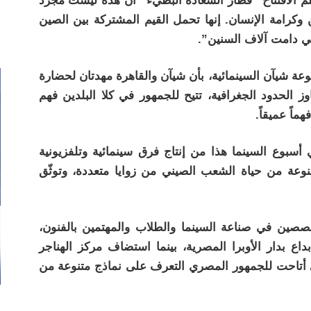
م الافتتاح “قطار السعادة البطيء” أن هذه ليست مجرد
وكرامة الإنسان. إنها تحمل القيم المشتركة بين الصين
ي دامت آلاف السنين”.
وعة شيآن السينمائية، بأن شيآن والقاهرة مهدتان لحضارة
جاوز الحدود الجغرافية، تتيح للجمهور في كلا البلدين فهم
ماً عميقاً.
سبوع السينما هذا من إنتاج فرق سينمائية وتلفزيونية
عة من حياة الشعب الصيني من زوايا متعددة، وتوثّق
صين في صناعة السينما والطلاب والمهتمين بالفنون،
اع بدار الأوبرا المصرية، بينما استضاف مركز الهناجر
ي أتاحت للجمهور المصري التعرف على نماذج متنوعة من