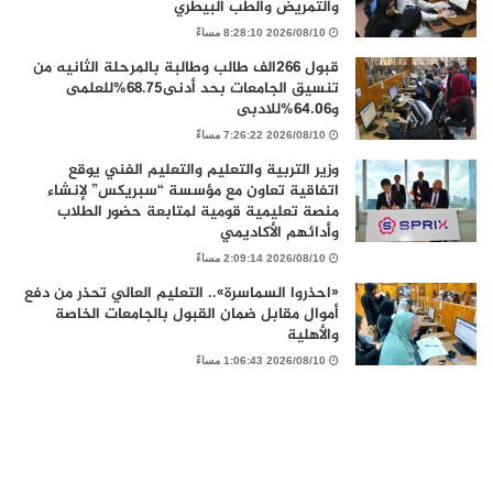
والتمريض والطب البيطري
2026/08/10 8:28:10 مساءً
قبول 266الف طالب وطالبة بالمرحلة الثانيه من
تنسيق الجامعات بحد أدنى68.75%للعلمى
و64.06%للادبى
2026/08/10 7:26:22 مساءً
وزير التربية والتعليم والتعليم الفني يوقع
اتفاقية تعاون مع مؤسسة “سبريكس” لإنشاء
منصة تعليمية قومية لمتابعة حضور الطلاب
وأدائهم الأكاديمي
2026/08/10 2:09:14 مساءً
«احذروا السماسرة».. التعليم العالي تحذر من دفع
أموال مقابل ضمان القبول بالجامعات الخاصة
والأهلية
2026/08/10 1:06:43 مساءً