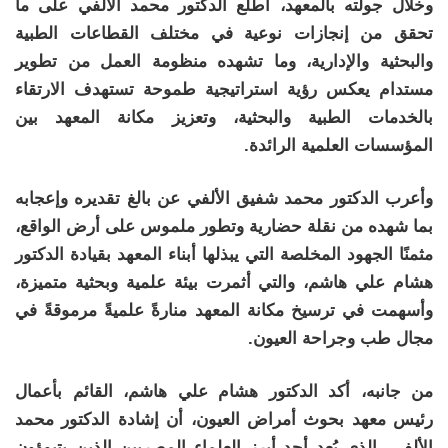
وخلال جولته بالمعهد، اطّلع الدكتور محمد الألفي على ما
تحقق من إنجازات نوعية في مختلف القطاعات الطبية
والبحثية والإدارية، وما تشهده منظومة العمل من تطوير
مستدام يعكس رؤية استراتيجية طموحة تستهدف الارتقاء
بالخدمات الطبية والبحثية، وتعزيز مكانة المعهد بين
المؤسسات العلمية الرائدة.
وأعرب الدكتور محمد شفيق الألفي عن بالغ تقديره وإعجابه
بما شهده من نقلة حضارية وتطور ملموس على أرض الواقع،
مثمنًا الجهود المخلصة التي يبذلها أبناء المعهد بقيادة الدكتور
هشام علي هاشم، والتي أثمرت بيئة علمية وبحثية متميزة،
وأسهمت في ترسيخ مكانة المعهد منارةً علميةً مرموقةً في
مجال طب وجراحة العيون.
من جانبه، أكد الدكتور هشام علي هاشم، القائم بأعمال
رئيس معهد بحوث أمراض العيون، أن إشادة الدكتور محمد
الألفي، الذي يُعد أحد أبرز العلماء المصريين الذين يتبوؤون