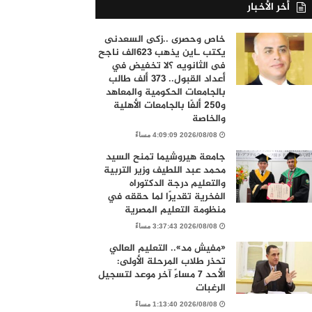
أخر الأخبار
خاص وحصرى ..زكى السعدنى
يكتب ـاين يذهب ٦٢٣الف ناجح
فى الثانويه ؟لا تخفيض في
أعداد القبول.. 373 ألف طالب
بالجامعات الحكومية والمعاهد
و250 ألفًا بالجامعات الأهلية
والخاصة
2026/08/08 4:09:09 مساءً
جامعة هيروشيما تمنح السيد
محمد عبد اللطيف وزير التربية
والتعليم درجة الدكتوراه
الفخرية تقديرًا لما حققه في
منظومة التعليم المصرية
2026/08/08 3:37:43 مساءً
«مفيش مد».. التعليم العالي
تحذر طلاب المرحلة الأولى:
الأحد 7 مساءً آخر موعد لتسجيل
الرغبات
2026/08/08 1:13:40 مساءً