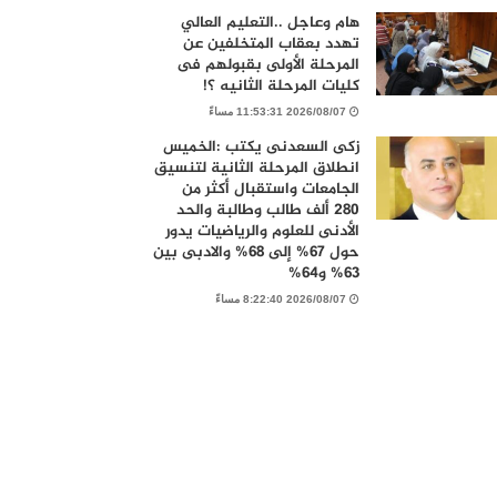
هام وعاجل ..التعليم العالي
تهدد بعقاب المتخلفين عن
المرحلة الأولى بقبولهم فى
كليات المرحلة الثانيه ؟!
2026/08/07 11:53:31 مساءً
زكى السعدنى يكتب :الخميس
انطلاق المرحلة الثانية لتنسيق
الجامعات واستقبال أكثر من
280 ألف طالب وطالبة والحد
الأدنى للعلوم والرياضيات يدور
حول 67% إلى 68% والادبى بين
63% و64%
2026/08/07 8:22:40 مساءً