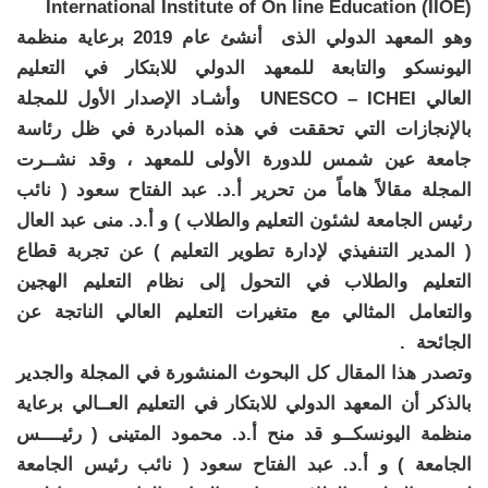
International Institute of On line Education (IIOE)
وهو المعهد الدولي الذى أنشئ عام 2019 برعاية منظمة
اليونسكو والتابعة للمعهد الدولي للابتكار في التعليم
العالي UNESCO – ICHEI وأشـاد الإصدار الأول للمجلة
بالإنجازات التي تحققت في هذه المبادرة في ظل رئاسة
جامعة عين شمس للدورة الأولى للمعهد ، وقد نشــرت
المجلة مقالاً هاماً من تحرير أ.د. عبد الفتاح سعود ( نائب
رئيس الجامعة لشئون التعليم والطلاب ) و أ.د. منى عبد العال
( المدير التنفيذي لإدارة تطوير التعليم ) عن تجربة قطاع
التعليم والطلاب في التحول إلى نظام التعليم الهجين
والتعامل المثالي مع متغيرات التعليم العالي الناتجة عن
الجائحة .
وتصدر هذا المقال كل البحوث المنشورة في المجلة والجدير
بالذكر أن المعهد الدولي للابتكار في التعليم العــالي برعاية
منظمة اليونسكــو قد منح أ.د. محمود المتينى ( رئيــــس
الجامعة ) و أ.د. عبد الفتاح سعود ( نائب رئيس الجامعة