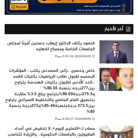
أخر الأخبار
قنصوه يكلف الدكتور إيهاب حسنين أمينًا لمجلس
الجامعات الخاصة ومصباح للاهليه
2026/08/05 9:01:06 مساءً
خاص وحصرى ..زكى السعدنى يكتب : المؤشرات
الرسميه لقبول طلاب الرياضيات بكليات القمه
..الحد الأدنى للقبول بكليات الهندسة يتراوح
بين277درجه بنسبة 86.56%
و275.5درجة86.09%بتراجع يبلغ 3.5% مقارنة
بتنسيق العام الماضي والتخطيط العمراني يتراوح
بين273.5 درجةبنسبة85.46%و272درجة بنسبة
85%
2026/08/05 6:08:27 مساءً
مصادر لـ«التعليم اليوم»: لا تخفيض في أعداد
المقبولين بالجامعات الحكومية.. والزيادة تتناسب