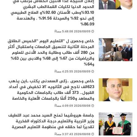
إعلان النتيجة غدًا الاثنين انخفاض مرتقب في
الحدود الدنيا لكليات القمةالطب البشري
93.10%وطب الأسنان 92.60%و العلاج الطبيعي
إلى نحو 92% والصيدلة 91.56% . والهندسة
86.09%
2026/08/09 5:48:08 مساءً
خاص وحصرى ل “التعليم اليوم “الخميس انطلاق
المرحلة الثانية لتنسيق الجامعات واستقبال أكثر
من 280 ألف طالب وطالبة والحد الأدنى للعلوم
والرياضيات من 67% إلى 68% والادبى بين 63%
و64%
2026/08/09 4:25:55 مساءً
خاص وحصرى ..زكى السعدنى يكتب ـاين يذهب
٦٢٣الف ناجح فى الثانويه ؟لا تخفيض في أعداد
القبول.. 373 ألف طالب بالجامعات الحكومية
والمعاهد و250 ألفًا بالجامعات الأهلية والخاصة
2026/08/08 4:09:09 مساءً
جامعة هيروشيما تمنح السيد محمد عبد اللطيف
وزير التربية والتعليم درجة الدكتوراه الفخرية
تقديرًا لما حققه في منظومة التعليم المصرية
2026/08/08 3:37:43 مساءً