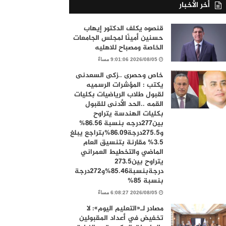
أخر الأخبار
قنصوه يكلف الدكتور إيهاب
حسنين أمينًا لمجلس الجامعات
الخاصة ومصباح للاهليه
2026/08/05 9:01:06 مساءً
خاص وحصرى ..زكى السعدنى
يكتب : المؤشرات الرسميه
لقبول طلاب الرياضيات بكليات
القمه ..الحد الأدنى للقبول
بكليات الهندسة يتراوح
بين277درجه بنسبة 86.56%
و275.5درجة86.09%بتراجع يبلغ
3.5% مقارنة بتنسيق العام
الماضي والتخطيط العمراني
يتراوح بين273.5
درجةبنسبة85.46%و272درجة
بنسبة 85%
2026/08/05 6:08:27 مساءً
مصادر لـ«التعليم اليوم»: لا
تخفيض في أعداد المقبولين