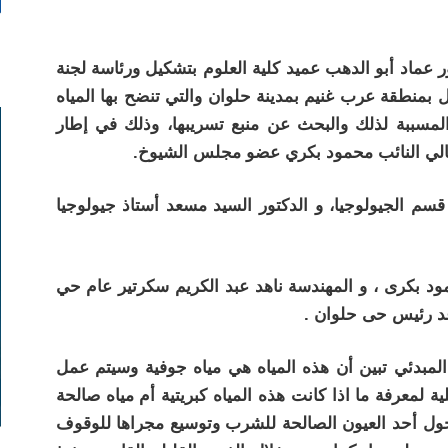
 عماد أبو الدهب عميد كلية العلوم بتشكيل ورئاسة لجنة
بمنطقة عرب غنيم بمدينة حلوان والتي تنضح بها المياه
لمسببة لذلك والبحث عن منبع تسريبها، وذلك في إطار
عالي النائب محمود بكري عضو مجلس الشيوخ.
م الجيولوجيا، و الدكتور السيد مسعد أستاذ جيولوجيا
ود بكرى ، و المهندسة ناهد عبد الكريم سكرتير عام حي
د رئيس حى حلوان .
المبدئي تبين أن هذه المياه هي مياه جوفية وسيتم عمل
ية لمعرفة ما اذا كانت هذه المياه كبريتية أم مياه صالحة
ل أحد العيون الصالحة للشرب وتوسيع مجراها للوقوف