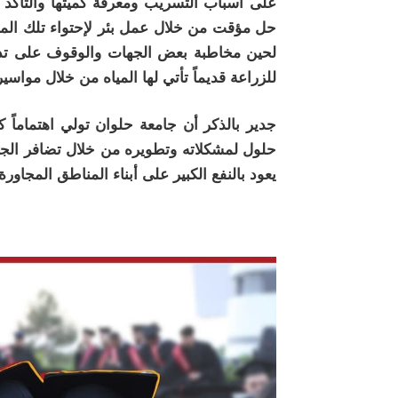
على أسباب التسريب ومعرفة كميتها والتأكد من
حل مؤقت من خلال عمل بئر لإحتواء تلك المي
لحين مخاطبة بعض الجهات والوقوف على تد
للزراعة قديماً تأتي لها المياه من خلال مواسير
جدير بالذكر أن جامعة حلوان تولي اهتماماً 
حلول لمشكلاته وتطويره من خلال تضافر الجهود
يعود بالنفع الكبير على أبناء المناطق المجاور