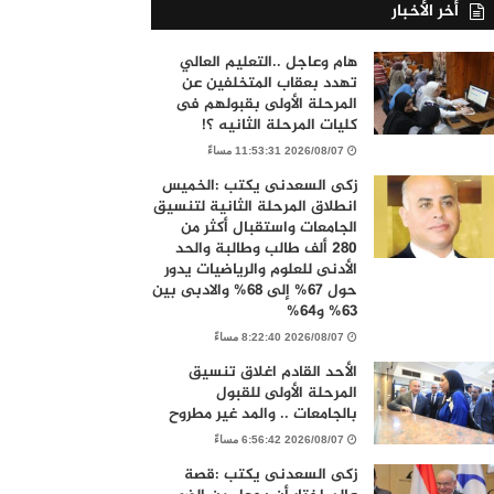
أخر الأخبار
هام وعاجل ..التعليم العالي
تهدد بعقاب المتخلفين عن
المرحلة الأولى بقبولهم فى
كليات المرحلة الثانيه ؟!
2026/08/07 11:53:31 مساءً
زكى السعدنى يكتب :الخميس
انطلاق المرحلة الثانية لتنسيق
الجامعات واستقبال أكثر من
280 ألف طالب وطالبة والحد
الأدنى للعلوم والرياضيات يدور
حول 67% إلى 68% والادبى بين
63% و64%
2026/08/07 8:22:40 مساءً
الأحد القادم اغلاق تنسيق
المرحلة الأولى للقبول
بالجامعات .. والمد غير مطروح
2026/08/07 6:56:42 مساءً
زكى السعدنى يكتب :قصة