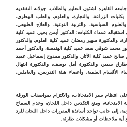
عة القاهرة لشئون التعليم والطلاب، جولاته التفقدية
بكليات الزراعة، والتجارة، والعلوم، والطب البيطري،
والعلوم السياسية، والتربية النوعية، والعلاج الطبيعي،
ستقباله عمداء الكليات: الدكتور أيمن يحيى عميد كلية
ارة، والدكتورة سهير رمضان عميد كلية العلوم، والدكتور
ور محمد شوقي سعد عميد كلية الهندسة، والدكتور أحمد
 صالح عميد كلية الآثار، والدكتور ممدوح إسماعيل عميد
ر طارق سمير، والدكتورة أمل يوسف، والدكتورة ابتهال
ء الأقسام العلمية، وأعضاء هيئة التدريس، والعاملين،
لى انتظام سير الامتحانات، والالتزام بمواصفات الورقة
ية الامتحانية، ومنع التكدس داخل اللجان، وعدم السماح
ية، إلى جانب تواجد أساتذة المقررات داخل اللجان للرد
 أية ملاحظات أو مشكلات طارئة.