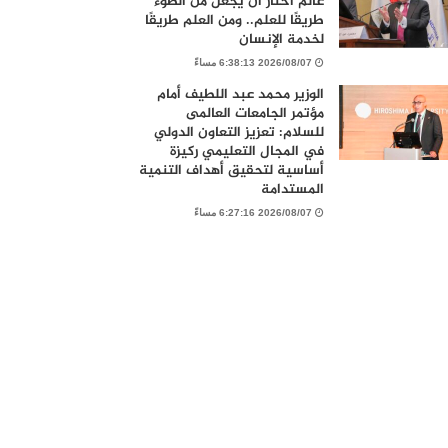
عالم اختار أن يجعل من الضوء
طريقًا للعلم.. ومن العلم طريقًا
لخدمة الإنسان
2026/08/07 6:38:13 مساءً
الوزير محمد عبد اللطيف أمام
مؤتمر الجامعات العالمى
للسلام: تعزيز التعاون الدولي
في المجال التعليمي ركيزة
أساسية لتحقيق أهداف التنمية
المستدامة
2026/08/07 6:27:16 مساءً