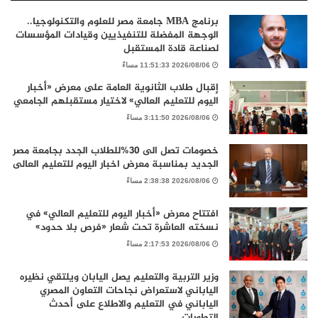
برنامج MBA جامعة مصر للعلوم والتكنولوجيا..
الوجهة المفضلة للتنفيذيين وقيادات المؤسسات
لصناعة قادة المستقبل
2026/08/06 11:51:33 مساءً
إقبال طلاب الثانوية العامة على معرض «أخبار
اليوم للتعليم العالي» لاختيار مستقبلهم الجامعي
2026/08/06 3:11:50 مساءً
خصومات تصل الى 30%للطلاب الجدد بجامعة مصر
الجديد بمناسبة معرض اخبار اليوم للتعليم العالى
2026/08/06 2:38:38 مساءً
افتتاح معرض «أخبار اليوم للتعليم العالي» في
نسخته العاشرة تحت شعار «فرص بلا حدود»
2026/08/06 2:17:53 مساءً
وزير التربية والتعليم يصل اليابان ويلتقي نظيره
الياباني لاستعراض نجاحات التعاون المصري
الياباني في التعليم والاطلاع على أحدث
التطورات