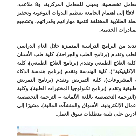
للورش الهندسية يحتويان على 6 ورش، ومعامل تخصصية، ومبنى للمعامل المركزية، و8 ملاعب،
ز بأحدث التقنيات يسع 380 فردًا، لافتًا إلى اهتمام الجامعة بتنظيم الندوات التوعوية وتحفيز
 الطلابية المختلفة لتنمية مهاراتهم وقدراتهم، وتشجيع
بادرات الخدمية.
ديد من البرامج الدراسية المتميزة خلال العام الدراسي
يات، وهي: كلية الطب وتقدم (برنامج الطب والجراحة)، كلية طب الأسنان
ة العلاج الطبيعي وتقدم (برنامج العلاج الطبيعي)، كلية
برنامج Pharm D “الصيدلة الإكلينيكية”)، كلية الهندسة وتقدم (برنامج هندسة الذكاء
 المشروعات)، كلية التمريض وتقدم (برنامج التمريض
بيقية وتقدم (برنامج تكنولوجيا المختبرات الطبية)، وكلية
(الترجمة التخصصية باللغة الألمانية – الترجمة التخصصية
عمال الإلكترونية، الأسواق والمنشآت المالية)، مشيرًا إلى
ادرين على تلبية متطلبات سوق العمل.