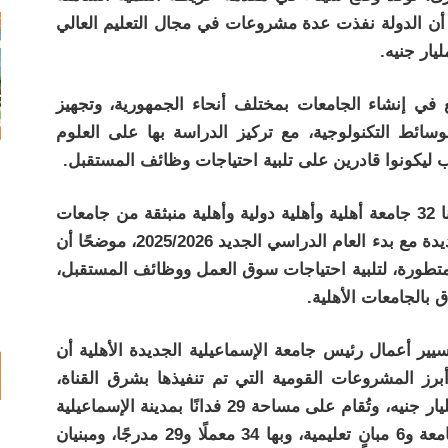
ًا لرؤية مصر (2030)، موضحًا أن الدولة نفذت عدة مشروعات في مجال التعليم العالي
سع في إنشاء الجامعات بمختلف أنحاء الجمهورية، وتجهيز
سائط التكنولوجية، مع تركيز الدراسة بها على العلوم
لاب ليكونوا قادرين على تلبية احتياجات وظائف المستقبل.
وأشار الدكتور أيمن عاشور إلى أنه أصبح لدينا 32 جامعة أهلية وأهلية دولية وأهلية منبثقة من جامعات
حكومية، حيث سيتم افتتاح 12 جامعة أهلية جديدة مع بدء العام الدراسي الجديد 2025/2026، موضحًا أن
ومتطورة، لتلبية احتياجات سوق العمل ووظائف المستقبل،
 بالجامعات الأهلية.
سيير أعمال رئيس جامعة الإسماعيلية الجديدة الأهلية أن
أبرز المشروعات القومية التي تم تنفيذها بشرق القناة،
مشيرًا إلى أن الجامعة بلغت تكلفتها 4.455 مليار جنيه، وتُقام على مساحة 29 فدانًا بمدينة الإسماعيلية
الجديدة، وتتكون الجامعة من مبنى إدارة الجامعة و6 مبانٍ تعليمية، وبها 34 معملًا و29 مدرجًا، ومبنيان