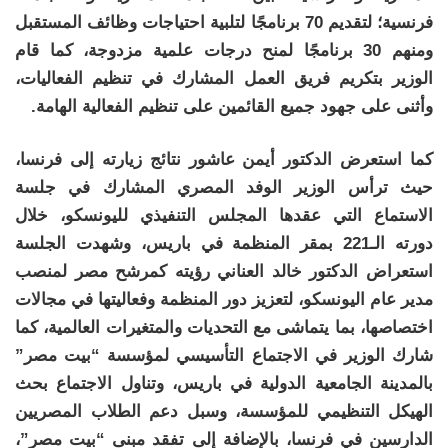
فرنسية؛ لتقديم 70 برنامجًا لتلبية احتياجات وظائف المستقبل
ومنهم 30 برنامجًا لمنح درجات علمية مزدوجة، كما قام
الوزير بتكريم فريق العمل المشارك في تنظيم الفعاليات،
وأثنى على جهود جميع القائمين على تنظيم الفعالية الهامة.
كما استعرض الدكتور أيمن عاشور نتائج زيارته إلى فرنسا،
حيث ترأس الوزير الوفد المصري المشارك في جلسة
الاستماع التي عقدها المجلس التنفيذي لليونسكو، خلال
دورته الـ221 بمقر المنظمة في باريس، وشهدت الجلسة
استعراض الدكتور خالد العناني رؤيته كمرشح مصر لمنصب
مدير عام اليونسكو، لتعزيز دور المنظمة وفعاليتها في مجالات
اختصاصها، بما يتماشى مع التحديات والمتغيرات العالمية، كما
شارك الوزير في الاجتماع التأسيسي لمؤسسة “بيت مصر”
بالمدينة الجامعية الدولية في باريس، وتناول الاجتماع بحث
الهيكل التنظيمي للمؤسسة، وسبل دعم الطلاب المصريين
الدارسين في فرنسا، بالإضافة إلى تفقد مبنى “بيت مصر”،