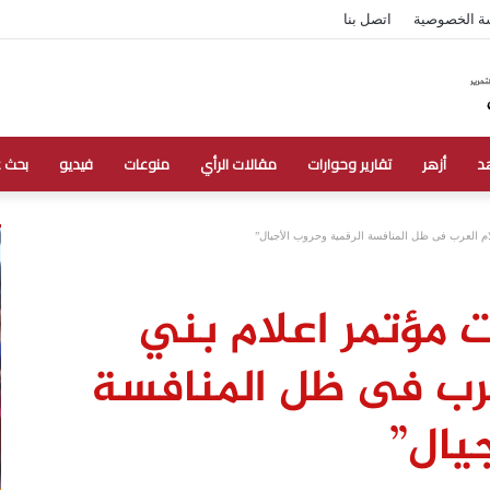
ة الخصوصية
اتصل بنا
د
أزهر
تقارير وحوارات
مقالات الرأي
منوعات
فيديو
بحث 
لام العرب فى ظل المنافسة الرقمية وحروب الأجيال”
ت مؤتمر اعلام بني
عرب فى ظل المنافسة
جيال”