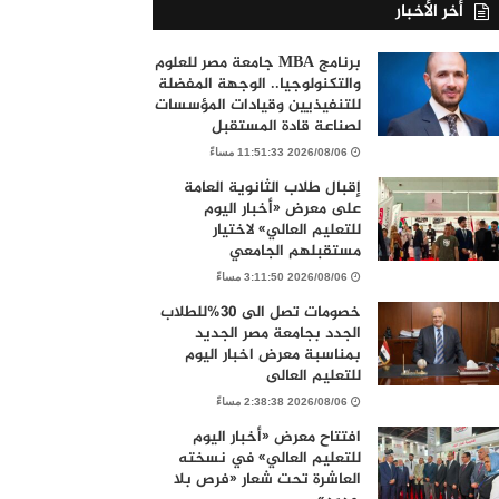
أخر الأخبار
برنامج MBA جامعة مصر للعلوم
والتكنولوجيا.. الوجهة المفضلة
للتنفيذيين وقيادات المؤسسات
لصناعة قادة المستقبل
2026/08/06 11:51:33 مساءً
إقبال طلاب الثانوية العامة
على معرض «أخبار اليوم
للتعليم العالي» لاختيار
مستقبلهم الجامعي
2026/08/06 3:11:50 مساءً
خصومات تصل الى 30%للطلاب
الجدد بجامعة مصر الجديد
بمناسبة معرض اخبار اليوم
للتعليم العالى
2026/08/06 2:38:38 مساءً
افتتاح معرض «أخبار اليوم
للتعليم العالي» في نسخته
العاشرة تحت شعار «فرص بلا