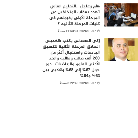
هام وعاجل ..التعليم العالي
تهدد بعقاب المتخلفين عن
المرحلة الأولى بقبولهم فى
كليات المرحلة الثانيه ؟!
2026/08/07 11:53:31 مساءً
زكى السعدنى يكتب :الخميس
انطلاق المرحلة الثانية لتنسيق
الجامعات واستقبال أكثر من
280 ألف طالب وطالبة والحد
الأدنى للعلوم والرياضيات يدور
حول 67% إلى 68% والادبى بين
63% و64%
2026/08/07 8:22:40 مساءً