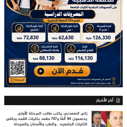
أخر الأخبار
زكى السعدنى يكتب طلاب المرحلة الأولى
يحسمون 94 ألفًا و767 مقعد بكليات القمه وباقى
الكليات الجامعيه ..والطب والأسنان والصيدلة