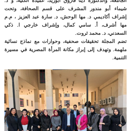
الجامعة، والدكتورة دينا فاروق أبوزيد، عميدة الكلية، و د.
شيماء أبو مندور المشرف على قسم الصحافة، وتحت
إشراف أكاديمي د. مها الوحش، د. سارة عبد العزيز ، م.م
مها أشرف، أ. سامي كمال، وإشراف خارجي ا. ذكي
السعدني، د. محمد ثروت.
تضم المجلة تحقيقات صحفية، وحوارات مع نماذج نسائية
ملهمة. وتهدف إلى إبراز مكانة المرأة المصرية في مسيرة
التنمية.