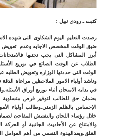
كتبت ـ رودى نبيل :
رصدت التعليم اليوم الشكاوى التى شهده الاسب
ضيق الوقت المخصص الاجابه وعدم تعويض الو
أبرز المشاكل التى يجب تجنبها فالامتحانا
الطلاب عن الوقت الضائع في توزيع الأسئلة
الوقت التى حددتها الوزاره وتعويض الطلبه ع
وناشد أولياء الامور الملاحظين مراعاة الدق
في بداية الامتحان أثناء توزيع أوراق الأسئلة.وا
بضمان حق للطالب لتوفير فرص متساوية للج
الإحساس بالظلم الزمني.وطالب أولياء الأمور
خلال رؤساء اللجان والتفتيش المفاجئ لضمان ا
والامتناع عن الأحاديث الجانبية أو الحركة 
القلق.ويعدالهدوء النفسي من أهم العوامل 