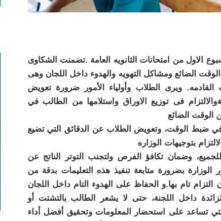
وع الاول من امتحانات الثانويه العامة .تضمنت الشكاوى
قت الضائع ومشاكل التهويه والهدوء داخل اللجان وهى
ت القادمه. ويرى الطلاب وأولياء الأمور ضرورة تعويض
والالتزام فى توزيع الاوراق واستلامها من الطالب في
ن الوقت الضائع
ة في ضبط الوقت، وتعويض الطلاب عن الدقائق التي تضيع
لالتزام بتوجيهات الوزاره
ميع، وضمان تكافؤ الفرص ولتجنب التوتر الناتج عن
 الوزارة بضرورة متابعة تنفيذ هذه التعليمات بدقة من
لتزام تام بها.و الحفاظ على الهدوء التام داخل اللجان
الزائدة داخل اللجنة، حتى لا يشعر الطالب بالتشتت أو
التي تساعد على استحضار المعلومات وتحقيق أفضل أداء