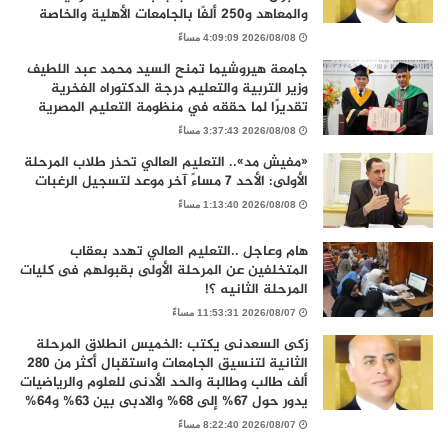
والمعاهد و250 ألفًا بالجامعات الأهلية والخاصة
2026/08/08 4:09:09 مساءً
جامعة هيروشيما تمنح السيد محمد عبد اللطيف
وزير التربية والتعليم درجة الدكتوراه الفخرية
تقديرًا لما حققه في منظومة التعليم المصرية
2026/08/08 3:37:43 مساءً
«مفيش مد».. التعليم العالي تحذر طلاب المرحلة
الأولى: الأحد 7 مساءً آخر موعد لتسجيل الرغبات
2026/08/08 1:13:40 مساءً
هام وعاجل ..التعليم العالي تهدد بعقاب
المتخلفين عن المرحلة الأولى بقبولهم فى كليات
المرحلة الثانيه ؟!
2026/08/07 11:53:31 مساءً
زكى السعدنى يكتب :الخميس انطلاق المرحلة
الثانية لتنسيق الجامعات واستقبال أكثر من 280
ألف طالب وطالبة والحد الأدنى للعلوم والرياضيات
يدور حول 67% إلى 68% والادبى بين 63% و64%
2026/08/07 8:22:40 مساءً