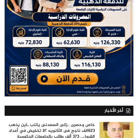
أخر الأخبار
خاص وحصرى ..زكى السعدنى يكتب ـاين يذهب
٦٢٣الف ناجح فى الثانويه ؟لا تخفيض في أعداد
القبول.. 373 ألف طالب بالجامعات الحكومية