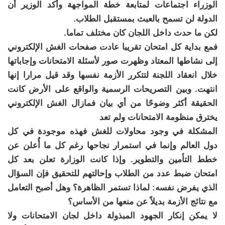
الوزراء اجتماعات لمتابعة خطة المواجهة وأكد الوزير أن
الدولة لن تسمح بالعبث بمستقبل الطلاب.
لكن ما حدث داخل اللجان كان مختلف تماما.
فمع بداية كل امتحان تقريبا عادت صفحات الغش الإلكتروني
إلى نشاطها المعتاد وظهرت صور لأسئلة الامتحانات وإجاباتها
خلال انعقاد اللجنة لتتكرر الأزمة نفسها وقد قيل مرارا إنها
انتهت. وبين التصريحات الرسمية والواقع على الأرض كانت
الحقيقة أكثر وضوحًا من أي بيان فمازال الغش الإلكتروني
يخترق منظومة الامتحانات ولم تعد
المشكلة في وجود محاولات للغش فهذه موجودة في كل
دول العالم وإنما في استمرار نجاحها رغم كل ما أُعلن عن
خطط التأمين والتطوير. وإذا كانت الوزارة تعلن بعد كل
امتحان ضبط عدد من الطلاب وإحالتهم للتحقيق فإن السؤال
الذي يفرض نفسه: لماذا تستمر الظاهرة؟ وهل أصبح التعامل
مع نتائج الأزمة بديلاً عن منعها من الأساس؟
لا يمكن إنكار الجهود المبذولة داخل لجان الامتحانات ولا