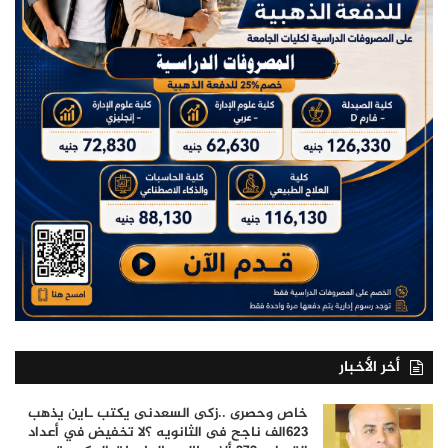
أخر الأخبار
خاص وحصرى ..زكى السعدنى يكتب ـاين يذهب
٦٢٣الف ناجح فى الثانويه ؟لا تخفيض في أعداد