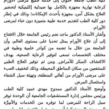
كلية الطب جامعة حلوان إلى خدمة جميع مرضى الأورام
كرعاية نهارية مجهزة بالكامل بها صيدلية إكلينيكية لتحضير
العلاج بشكل آمن، مجهزة بأحدث الإمكانات؛ وذلك في إطار
دور كلية الطب لتقديم خدمة طبية متميزة دون عناء لمرضى
الأورام.
وأشار الأستاذ الدكتور ماجد نجم رئيس الجامعة خلال الافتتاح
إلى أن علاج الأورام يمثل تحديا على مستوى العالم، وأن
الجامعة من خلال ما تضمه من كوادر علمية وطبية في
مختلف التخصصات تسعى لتوفير الرعاية الصحية، بهدف
الاكتشاف المبكر للأمراض, ومن ثم توفير العلاج الطبي
للمنتفعين من سكان المناطق المحيطة، وذلك لتخفيف العبء
على مرضى الأورام من أهالي المنطقة، وتهيئة سبل الشفاء
واستئصال المرض.
وأوضح الأستاذ الدكتور ممدوح مهدي عميد كلية الطب
ورئيس مجلس إدارة المستشفيات الجامعية أن الوحدة توفر
سبل الراحة للمرضى لما توفره من الخدمات والأسِرَّة