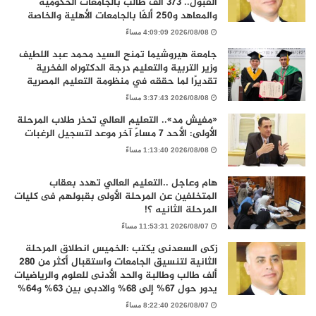
القبول.. 373 ألف طالب بالجامعات الحكومية
والمعاهد و250 ألفًا بالجامعات الأهلية والخاصة
2026/08/08 4:09:09 مساءً
جامعة هيروشيما تمنح السيد محمد عبد اللطيف
وزير التربية والتعليم درجة الدكتوراه الفخرية
تقديرًا لما حققه في منظومة التعليم المصرية
2026/08/08 3:37:43 مساءً
«مفيش مد».. التعليم العالي تحذر طلاب المرحلة
الأولى: الأحد 7 مساءً آخر موعد لتسجيل الرغبات
2026/08/08 1:13:40 مساءً
هام وعاجل ..التعليم العالي تهدد بعقاب
المتخلفين عن المرحلة الأولى بقبولهم فى كليات
المرحلة الثانيه ؟!
2026/08/07 11:53:31 مساءً
زكى السعدنى يكتب :الخميس انطلاق المرحلة
الثانية لتنسيق الجامعات واستقبال أكثر من 280
ألف طالب وطالبة والحد الأدنى للعلوم والرياضيات
يدور حول 67% إلى 68% والادبى بين 63% و64%
2026/08/07 8:22:40 مساءً