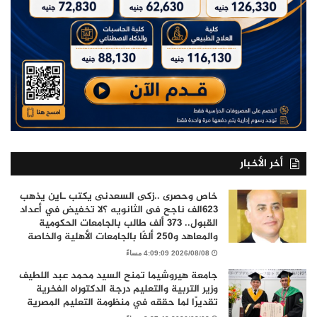
أخر الأخبار
خاص وحصرى ..زكى السعدنى يكتب ـاين يذهب
٦٢٣الف ناجح فى الثانويه ؟لا تخفيض في أعداد
القبول.. 373 ألف طالب بالجامعات الحكومية
والمعاهد و250 ألفًا بالجامعات الأهلية والخاصة
2026/08/08 4:09:09 مساءً
جامعة هيروشيما تمنح السيد محمد عبد اللطيف
وزير التربية والتعليم درجة الدكتوراه الفخرية
تقديرًا لما حققه في منظومة التعليم المصرية