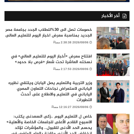
أخر الأخبار
خصومات تصل الى 30%للطلاب الجدد بجامعة مصر
الجديد بمناسبة معرض اخبار اليوم للتعليم العالى
2026/08/06 2:38:38 مساءً
افتتاح معرض «أخبار اليوم للتعليم العالي» في
نسخته العاشرة تحت شعار «فرص بلا حدود»
2026/08/06 2:17:53 مساءً
وزير التربية والتعليم يصل اليابان ويلتقي نظيره
الياباني لاستعراض نجاحات التعاون المصري
الياباني في التعليم والاطلاع على أحدث
التطورات
2026/08/06 12:16:27 مساءً
خاص ل التعليم اليوم ..زكى السعدنى يكتب:
الاسبوع القادم الأعلى للجامعات الخاصة والأهلية»
يحسم الحد الأدنى للقبول.. والمؤشرات تؤكد
انخفاض الحد الأدنى مقارنة بالعام الماضي في