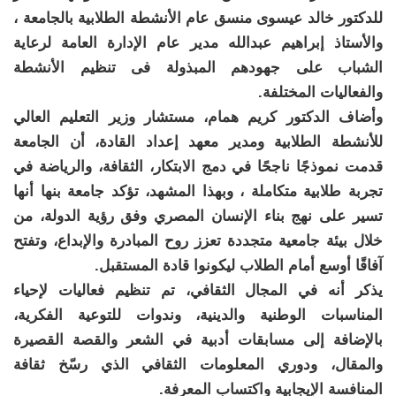
للدكتور خالد عيسوى منسق عام الأنشطة الطلابية بالجامعة ،
والأستاذ إبراهيم عبدالله مدير عام الإدارة العامة لرعاية
الشباب على جهودهم المبذولة فى تنظيم الأنشطة
والفعاليات المختلفة.
وأضاف الدكتور كريم همام، مستشار وزير التعليم العالي
للأنشطة الطلابية ومدير معهد إعداد القادة، أن الجامعة
قدمت نموذجًا ناجحًا في دمج الابتكار، الثقافة، والرياضة في
تجربة طلابية متكاملة ، وبهذا المشهد، تؤكد جامعة بنها أنها
تسير على نهج بناء الإنسان المصري وفق رؤية الدولة، من
خلال بيئة جامعية متجددة تعزز روح المبادرة والإبداع، وتفتح
آفاقًا أوسع أمام الطلاب ليكونوا قادة المستقبل.
يذكر أنه في المجال الثقافي، تم تنظيم فعاليات لإحياء
المناسبات الوطنية والدينية، وندوات للتوعية الفكرية،
بالإضافة إلى مسابقات أدبية في الشعر والقصة القصيرة
والمقال، ودوري المعلومات الثقافي الذي رسّخ ثقافة
المنافسة الإيجابية واكتساب المعرفة.