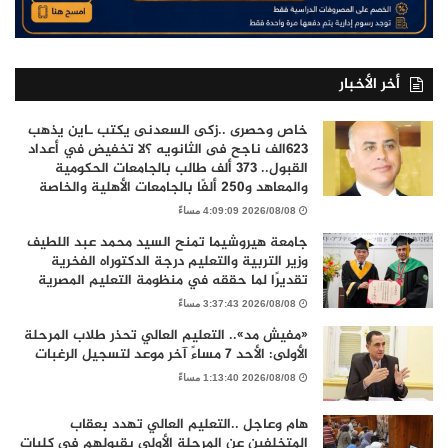
أخر الأخبار
خاص وحصرى ..زكى السعدنى يكتب ـاين يذهب
٦٢٣الف ناجح فى الثانويه ؟لا تخفيض في أعداد
القبول.. 373 ألف طالب بالجامعات الحكومية
والمعاهد و250 ألفًا بالجامعات الأهلية والخاصة
2026/08/08 4:09:09 مساءً
جامعة هيروشيما تمنح السيد محمد عبد اللطيف
وزير التربية والتعليم درجة الدكتوراه الفخرية
تقديرًا لما حققه في منظومة التعليم المصرية
2026/08/08 3:37:43 مساءً
«مفيش مد».. التعليم العالي تحذر طلاب المرحلة
الأولى: الأحد 7 مساءً آخر موعد لتسجيل الرغبات
2026/08/08 1:13:40 مساءً
هام وعاجل ..التعليم العالي تهدد بعقاب
المتخلفين عن المرحلة الأولى بقبولهم فى كليات