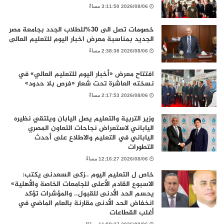
2026/08/06 3:11:50 مساءً
خصومات تصل الى 30%للطلاب الجدد بجامعة مصر
الجديد بمناسبة معرض اخبار اليوم للتعليم العالى
2026/08/06 2:38:38 مساءً
افتتاح معرض «أخبار اليوم للتعليم العالي» في
نسخته العاشرة تحت شعار «فرص بلا حدود»
2026/08/06 2:17:53 مساءً
وزير التربية والتعليم يصل اليابان ويلتقي نظيره
الياباني لاستعراض نجاحات التعاون المصري
الياباني في التعليم والاطلاع على أحدث
التطورات
2026/08/06 12:16:27 مساءً
خاص ل التعليم اليوم ..زكى السعدنى يكتب:
الاسبوع القادم الأعلى للجامعات الخاصة والأهلية»
يحسم الحد الأدنى للقبول.. والمؤشرات تؤكد
انخفاض الحد الأدنى مقارنة بالعام الماضي في
أغلب القطاعات