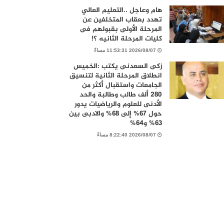
هام وعاجل ..التعليم العالي
تهدد بعقاب المتخلفين عن
المرحلة الأولى بقبولهم فى
كليات المرحلة الثانيه ؟!
2026/08/07 11:53:31 مساءً
زكى السعدنى يكتب :الخميس
انطلاق المرحلة الثانية لتنسيق
الجامعات واستقبال أكثر من
280 ألف طالب وطالبة والحد
الأدنى للعلوم والرياضيات يدور
حول 67% إلى 68% والادبى بين
63% و64%
2026/08/07 8:22:40 مساءً