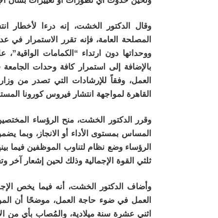
ولحين حدوث أي تطورات أو تغييرات بشأن الإج
وقال الدكتور الخشت، إنه درءا لأخطار انت
المصلحة العامة، فإنه تقرر الاستمرار في عد
ووحداتها دون ارتداء “الكمامات الواقية”، عل
بالإضافة إلى استمرار كافة وحدات الجامعة ف
العمل، وفقاً للإرشادات التي تصدر من وزا
القاهرة لمواجهة انتشار فيروس كورونا المست
وقرر الدكتور الخشت، منح الرؤساء المختصين
المساس بمستوى الأداء أو الانجاز، وبما يض
الرؤساء وضع نظام لتناوب الموظفين فيما بينهم
ثلثي القوة الإجمالية وذلك لحين إشعار آخر و
وأضاف الدكتور الخشت، أنه فيما يخص الإجاز
العمل في ضوء حاجة العمل، موضحًا أن المو
اثني عشرة سنة ميلادية، والمُصاب بأي من الأ