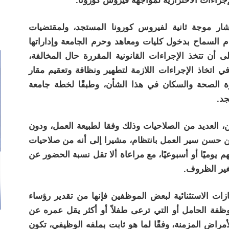
راءات الاحترازية لمواجهة فيروس كورونا.
شار موجة ثانية لفيروس كورونا المستجد، ولمقتضيات
م السماح بدخول كليات ومعاهد وحرم الجامعة وإداراتها
ى أن تتخذ الإجراءات القانونية المقررة حال المخالفة،
ي اتخاذ الإجراءات اللازمة لتطهير ونظافة وتعقيم مقار
رة الصحة والسكان في هذا الشأن، وطبقًا لخطة جامعة
جد.
، العديد من الصلاحيات وذلك وفقا لطبيعة العمل، ودون
من حسن سير العمل بانتظام، مشيرا إلى أنه من صلاحيات
 يوميًا أو أسبوعيًا، مع مراعاة ألا تقل نسبة الحضور عن
تغير الظروف.
ات الاستثنائية لبعض الموظفين فإنها من تقدير رؤساء
ظفة الحامل أو التي ترعى طفلاً أو أكثر يقل عمره عن
مراض المزمنة، وفقًا لما هو ثابت بملفه الوظيفي، تكون