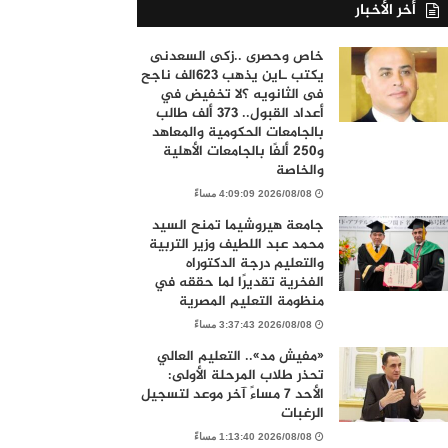
أخر الأخبار
خاص وحصرى ..زكى السعدنى
يكتب ـاين يذهب ٦٢٣الف ناجح
فى الثانويه ؟لا تخفيض في
أعداد القبول.. 373 ألف طالب
بالجامعات الحكومية والمعاهد
و250 ألفًا بالجامعات الأهلية
والخاصة
2026/08/08 4:09:09 مساءً
جامعة هيروشيما تمنح السيد
محمد عبد اللطيف وزير التربية
والتعليم درجة الدكتوراه
الفخرية تقديرًا لما حققه في
منظومة التعليم المصرية
2026/08/08 3:37:43 مساءً
«مفيش مد».. التعليم العالي
تحذر طلاب المرحلة الأولى:
الأحد 7 مساءً آخر موعد لتسجيل
الرغبات
2026/08/08 1:13:40 مساءً