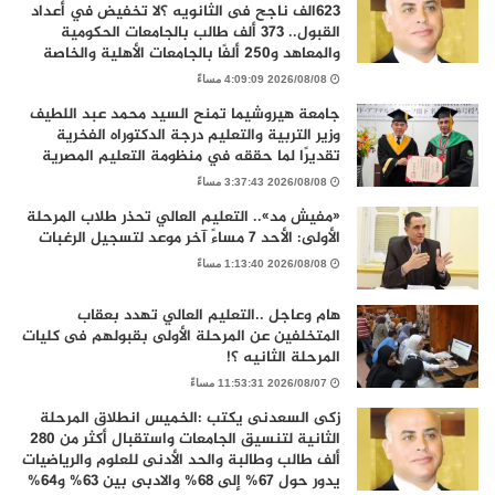
٦٢٣الف ناجح فى الثانويه ؟لا تخفيض في أعداد
القبول.. 373 ألف طالب بالجامعات الحكومية
والمعاهد و250 ألفًا بالجامعات الأهلية والخاصة
2026/08/08 4:09:09 مساءً
جامعة هيروشيما تمنح السيد محمد عبد اللطيف
وزير التربية والتعليم درجة الدكتوراه الفخرية
تقديرًا لما حققه في منظومة التعليم المصرية
2026/08/08 3:37:43 مساءً
«مفيش مد».. التعليم العالي تحذر طلاب المرحلة
الأولى: الأحد 7 مساءً آخر موعد لتسجيل الرغبات
2026/08/08 1:13:40 مساءً
هام وعاجل ..التعليم العالي تهدد بعقاب
المتخلفين عن المرحلة الأولى بقبولهم فى كليات
المرحلة الثانيه ؟!
2026/08/07 11:53:31 مساءً
زكى السعدنى يكتب :الخميس انطلاق المرحلة
الثانية لتنسيق الجامعات واستقبال أكثر من 280
ألف طالب وطالبة والحد الأدنى للعلوم والرياضيات
يدور حول 67% إلى 68% والادبى بين 63% و64%