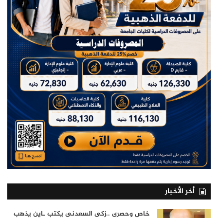
أخر الأخبار
خاص وحصرى ..زكى السعدنى يكتب ـاين يذهب