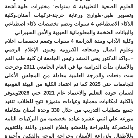
العلوم الصحية التطبيقية 4 سنوات: مختبرات طبية-أشعة
وتصوير طبي-طوارئ ورعاية حرجة-تركيبات أسنان.وكلية
الذكاء الاصطناعي 4 سنوات وتضم تخصصات ذكاء اصطناعي
والبيانات الضخمة والمعلوماتية الحيوية والأمن السيبراني
وكلية الآداب ومدة الدراسة 4 سنوات وتضم تخصصات اعلام
وعلوم اتصال وصحافة الكترونية وفنون الإعلام الرقمي
–..واكد الدكتور يحى المشد رئيس الجامعة ان كلية طب الفم
والأسنان بدأت الدراسة بها في العام الجامعي 2011 وخرجت
ست دفعات والدرجة العلمية معادلة من المجلس الأعلى
للجامعات حتى 2025 كما تم اعتماد الكلية من الهيئة القومية
لضمان جودة التعليم والاعتماد عام 2021 حتي 2026وينوفر
بالكلية امكانيات معملية وعيادات متميزة تتيح للطلاب تنفيذ
جميع متطلبات التدريب من خلال 330 وحدة أسنان متكاملة
موزعة علي اثنتي عشرة عيادة تخصصية من التركيبات الثابتة
والمتحركة وللجراحة وللحشو ولعلاج الجذور واللثة وللتقويم
وللأطفال ولزراعة الأسنان وجراحة الوجه والفكين وأجهزة