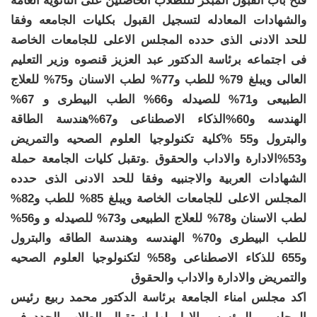
فتح باب القبول المبكر لللطلاب الحاصلين على الثانويه العامة
والشهادات المعادله لتسجيل القبول بكليات الجامعه وفقا
للحد الادنى الذى حدده المجلس الاعلى للجامعات الخاصة
فى اجتماعه برئاسة الدكتور عبد العزيز قنصوه وزير التعليم
العالى ويبلغ 79% للطب و77% لطب الاسنان و75% للعلاج
الطبيعى و71% للصيدله و66% الطب البيطرى و 67%
الهندسه و60%الذكاء الاصطناعى و67%هندسة الطاقة
والبترول و55 %كلية تكنولوجيا العلوم الصحيه والتمريض
و53%الادارة والاداب والحقوق .وتقبل كليات الجامعة حملة
الشهادات العربية والاجنبيه وفقا للحد الادنى الذى حدده
المجلس الاعلى للجامعات الخاصة ويبلغ 85% للطب و82%
لطب الاسنان و78% للعلاج الطبيعى و73% للصيدله و و56%
للطب البيطرى و70% الهندسه وهندسة الطاقه والبترول
و655 للذكاء الاصطناعى و58% لتكنولوجيا العلوم الصحيه
والتمريض والادارة والاداب والحقوق
اكد مجلس امناء الجامعة برئاسة الدكتور محمد ربيع رئيس