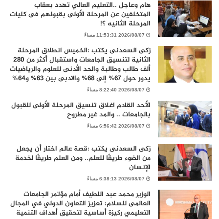
هام وعاجل ..التعليم العالي تهدد بعقاب
المتخلفين عن المرحلة الأولى بقبولهم فى كليات
المرحلة الثانيه ؟!
2026/08/07 11:53:31 مساءً
زكى السعدنى يكتب :الخميس انطلاق المرحلة
الثانية لتنسيق الجامعات واستقبال أكثر من 280
ألف طالب وطالبة والحد الأدنى للعلوم والرياضيات
يدور حول 67% إلى 68% والادبى بين 63% و64%
2026/08/07 8:22:40 مساءً
الأحد القادم اغلاق تنسيق المرحلة الأولى للقبول
بالجامعات .. والمد غير مطروح
2026/08/07 6:56:42 مساءً
زكى السعدنى يكتب :قصة عالم اختار أن يجعل
من الضوء طريقًا للعلم.. ومن العلم طريقًا لخدمة
الإنسان
2026/08/07 6:38:13 مساءً
الوزير محمد عبد اللطيف أمام مؤتمر الجامعات
العالمى للسلام: تعزيز التعاون الدولي في المجال
التعليمي ركيزة أساسية لتحقيق أهداف التنمية