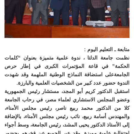
متابعة ـ التعليم اليوم :
نظمت جامعة الدلتا ، ندوة علمية متميزة بعنوان “كلمات
الحكمة” في قاعة المؤتمرات الكبرى في إطار حرص
الجامعةعلى استضافة النماذج الوطنية الملهمة وقد شهدت
الندوة حضور عدد كبير من الشخصيات العلمية والبارزة.
استقبل الدكتور كريم أبو المجد، مستشار رئيس الجمهورية
وعضو المجلس الاستشاري لعلماء مصر، في رحاب الجامعة
كلا من الدكتور محمد ربيع ناصر، رئيس مجلس الأمناء،
والمهندس أسامة ربيع، نائب رئيس مجلس الأمناء، بالإضافة
إلى الأستاذ الدكتور يحيى المشد، رئيس الجامعة، وسط أجواء
احتفالية علمية مميزة. وقد عبر الجميع عن فخرهم بحضور