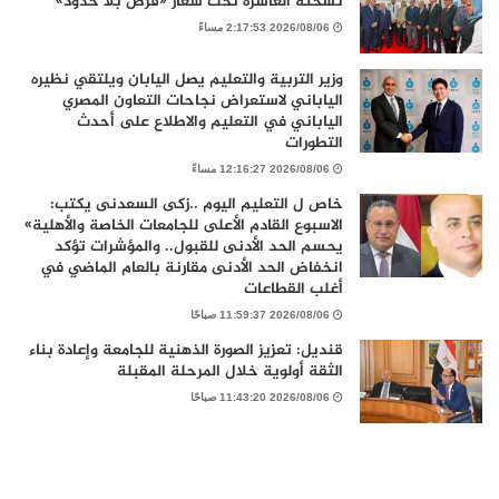
نسخته العاشرة تحت شعار «فرص بلا حدود»
2026/08/06 2:17:53 مساءً
وزير التربية والتعليم يصل اليابان ويلتقي نظيره
الياباني لاستعراض نجاحات التعاون المصري
الياباني في التعليم والاطلاع على أحدث
التطورات
2026/08/06 12:16:27 مساءً
خاص ل التعليم اليوم ..زكى السعدنى يكتب:
الاسبوع القادم الأعلى للجامعات الخاصة والأهلية»
يحسم الحد الأدنى للقبول.. والمؤشرات تؤكد
انخفاض الحد الأدنى مقارنة بالعام الماضي في
أغلب القطاعات
2026/08/06 11:59:37 صباحًا
قنديل: تعزيز الصورة الذهنية للجامعة وإعادة بناء
الثقة أولوية خلال المرحلة المقبلة
2026/08/06 11:43:20 صباحًا