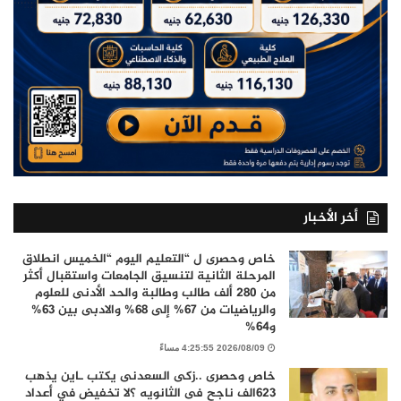
أخر الأخبار
خاص وحصرى ل “التعليم اليوم “الخميس انطلاق
المرحلة الثانية لتنسيق الجامعات واستقبال أكثر
من 280 ألف طالب وطالبة والحد الأدنى للعلوم
والرياضيات من 67% إلى 68% والادبى بين 63%
و64%
2026/08/09 4:25:55 مساءً
خاص وحصرى ..زكى السعدنى يكتب ـاين يذهب
٦٢٣الف ناجح فى الثانويه ؟لا تخفيض في أعداد