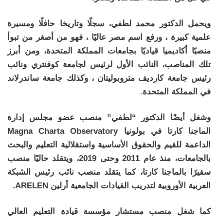
ويحمل الدكتور محمد لطفي، سجلًا وتاريخا حافلًا ومسيرة
علمية كبيرة ، ورفع اسم مصر عاليًا ، فهو من أصغر من تبوأ
منصبًا أكاديميا قياديًا بجامعات المملكة المتحدة، ومن أبرز
تلك المناصب، النائب الأول لرئيس لجامعة كوفنتري ونائب
رئيس جامعة كارديف متروبوليتان ، وكذلك جامعة ساندرلاند
في المملكة المتحدة.
وشغل أيضًا الدكتور “لطفي” منصب عضو مجلس إدارة
الماجنا كارتا في بولونيا Magna Charta Observatory
الداعمة للقيم والحقوق الأساسية واستقلالية التعليم والبحث
بالجامعات، منذ عام 2011 وحتى 2019، ويتقلد حاليًا منصب
سفيرًا بالماجنا كارتا، كما يتقلد منصب نائب رئيس الشبكة
العربية الأوروبية لتدريب القيادات الجامعية أرلين ARELEN.
كما شغل منصب مستشار مؤسسة قيادة التعليم العالي