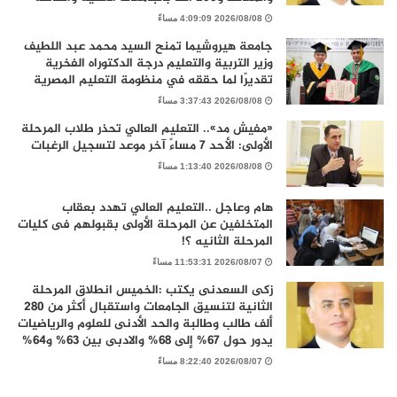
2026/08/08 4:09:09 مساءً
جامعة هيروشيما تمنح السيد محمد عبد اللطيف
وزير التربية والتعليم درجة الدكتوراه الفخرية
تقديرًا لما حققه في منظومة التعليم المصرية
2026/08/08 3:37:43 مساءً
«مفيش مد».. التعليم العالي تحذر طلاب المرحلة
الأولى: الأحد 7 مساءً آخر موعد لتسجيل الرغبات
2026/08/08 1:13:40 مساءً
هام وعاجل ..التعليم العالي تهدد بعقاب
المتخلفين عن المرحلة الأولى بقبولهم فى كليات
المرحلة الثانيه ؟!
2026/08/07 11:53:31 مساءً
زكى السعدنى يكتب :الخميس انطلاق المرحلة
الثانية لتنسيق الجامعات واستقبال أكثر من 280
ألف طالب وطالبة والحد الأدنى للعلوم والرياضيات
يدور حول 67% إلى 68% والادبى بين 63% و64%
2026/08/07 8:22:40 مساءً