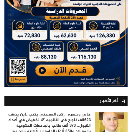
أخر الأخبار
خاص وحصرى ..زكى السعدنى يكتب ـاين يذهب
٦٢٣الف ناجح فى الثانويه ؟لا تخفيض في أعداد
القبول.. 373 ألف طالب بالجامعات الحكومية
والمعاهد و250 ألفًا بالجامعات الأهلية والخاصة