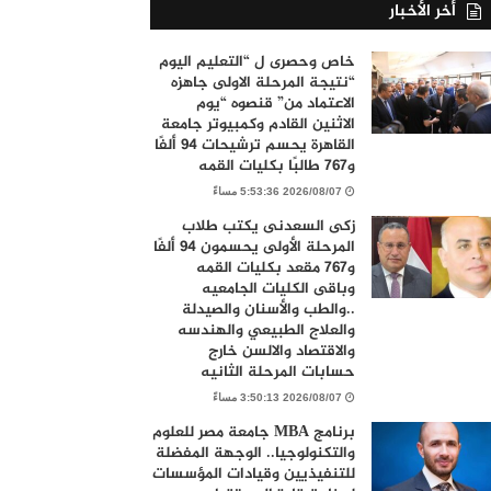
أخر الأخبار
خاص وحصرى ل “التعليم اليوم
“نتيجة المرحلة الاولى جاهزه
الاعتماد من” قنصوه “يوم
الاثنين القادم وكمبيوتر جامعة
القاهرة يحسم ترشيحات 94 ألفًا
و767 طالبًا بكليات القمه
2026/08/07 5:53:36 مساءً
زكى السعدنى يكتب طلاب
المرحلة الأولى يحسمون 94 ألفًا
و767 مقعد بكليات القمه
وباقى الكليات الجامعيه
..والطب والأسنان والصيدلة
والعلاج الطبيعي والهندسه
والاقتصاد والالسن خارج
حسابات المرحلة الثانيه
2026/08/07 3:50:13 مساءً
برنامج MBA جامعة مصر للعلوم
والتكنولوجيا.. الوجهة المفضلة
للتنفيذيين وقيادات المؤسسات