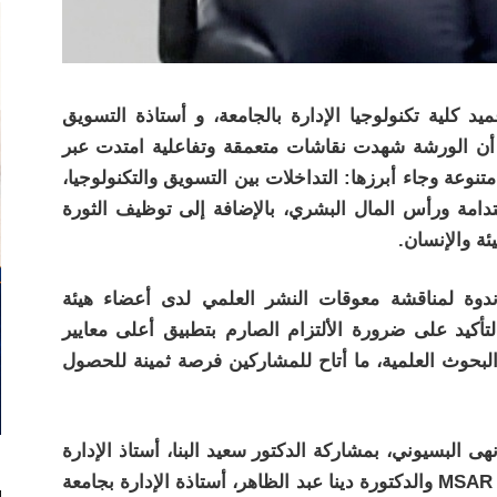
د كلية تكنولوجيا الإدارة بالجامعة، و أستاذة التسويق
 لمجلة MSAR ، وأضافت أن الورشة شهدت نقاشات متعمقة وتفاعلية امتدت عبر
وعة وجاء أبرزها: التداخلات بين التسويق والتكنولوجيا،
ستدامة ورأس المال البشري، بالإضافة إلى توظيف الثورة
يئة والإنسان.
دوة لمناقشة معوقات النشر العلمي لدى أعضاء هيئة
أكيد على ضرورة الألتزام الصارم بتطبيق أعلى معايير
لبحوث العلمية، ما أتاح للمشاركين فرصة ثمينة للحصول
ى البسيوني، بمشاركة الدكتور سعيد البنا، أستاذ الإدارة
الاستراتيجية بجامعة قطر ورئيس تحرير مجلة MSAR والدكتورة دينا عبد الظاهر، أستاذة الإدارة بجامعة