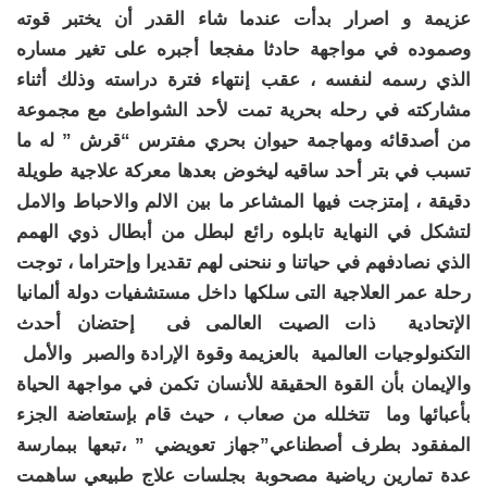
عزيمة و اصرار بدأت عندما شاء القدر أن يختبر قوته
وصموده في مواجهة حادثا مفجعا أجبره على تغير مساره
الذي رسمه لنفسه ، عقب إنتهاء فترة دراسته وذلك أثناء
مشاركته في رحله بحرية تمت لأحد الشواطئ مع مجموعة
من أصدقائه ومهاجمة حيوان بحري مفترس “قرش ” له ما
تسبب في بتر أحد ساقيه ليخوض بعدها معركة علاجية طويلة
دقيقة ، إمتزجت فيها المشاعر ما بين الالم والاحباط والامل
لتشكل في النهاية تابلوه رائع لبطل من أبطال ذوي الهمم
الذي نصادفهم في حياتنا و ننحنى لهم تقديرا وإحتراما
،
توجت
رحلة عمر العلاجية التى سلكها داخل مستشفيات دولة ألمانيا
الإتحادية ذات الصيت العالمى فى إحتضان أحدث
التكنولوجيات العالمية بالعزيمة وقوة الإرادة والصبر والأمل
والإيمان بأن القوة الحقيقة للأنسان تكمن في مواجهة الحياة
بأعبائها وما تتخلله من صعاب ، حيث قام بإستعاضة الجزء
المفقود بطرف أصطناعي”جهاز تعويضي ” ،تبعها ببمارسة
عدة تمارين رياضية مصحوبة بجلسات علاج طبيعي ساهمت