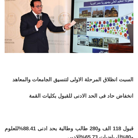
السبت انظلاق المرحلة الاولى لتنسيق الجامعات والمعاهد
انخفاض حاد فى الحد الادنى للقبول بكليات القمة
قبول 118 الف و280 طالب وطالبة بحد ادنى 88.41%للعلوم
و80%للرياضيات 65.73%للادبى