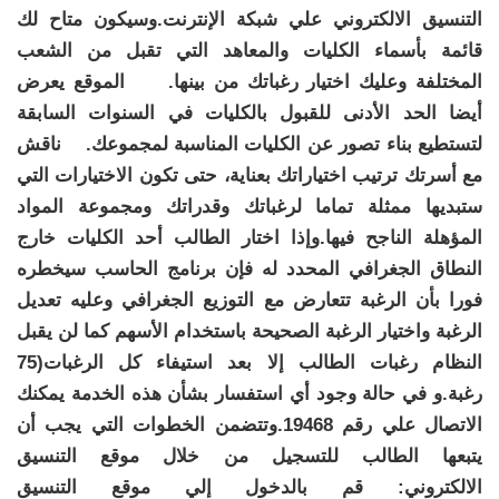
التنسيق الالكتروني علي شبكة الإنترنت.وسيكون متاح لك
قائمة بأسماء الكليات والمعاهد التي تقبل من الشعب
المختلفة وعليك اختيار رغباتك من بينها.
الموقع يعرض
أيضا الحد الأدنى للقبول بالكليات في السنوات السابقة
لتستطيع بناء تصور عن الكليات المناسبة لمجموعك.
ناقش
مع أسرتك ترتيب اختياراتك بعناية، حتى تكون الاختيارات التي
ستبديها ممثلة تماما لرغباتك وقدراتك ومجموعة المواد
المؤهلة الناجح فيها.وإذا اختار الطالب أحد الكليات خارج
النطاق الجغرافي المحدد له فإن برنامج الحاسب سيخطره
فورا بأن الرغبة تتعارض مع التوزيع الجغرافي وعليه تعديل
الرغبة واختيار الرغبة الصحيحة باستخدام الأسهم كما لن يقبل
النظام رغبات الطالب إلا بعد استيفاء كل الرغبات(75
رغبة.و
في حالة وجود أي استفسار بشأن هذه الخدمة يمكنك
الاتصال علي رقم 19468.وتتضمن
الخطوات التي يجب أن
يتبعها الطالب للتسجيل من خلال موقع التنسيق
الالكتروني:
قم بالدخول إلي موقع التنسيق