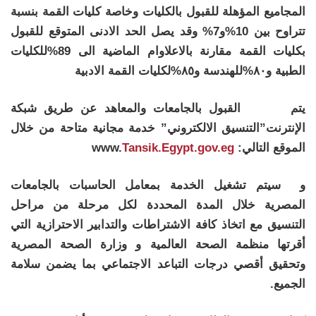
المجاميع المؤهلة للقبول بالكليات وخاصة كليات القمة بنسبة
تتراوح بين 10%و7% وقد يصل الحد الادنى المتوقع للقبول
بكليات القمة مقارنة بالاعلاوام الماضية الى 89%للكليات
الطبية و٨٠%للهندسة و٨٥%لكليات القمة الادبية
يتم
القبول بالجامعات والمعاهد عن طريق شبكة
الإنترنت”التنسيق الالكتروني” خدمة مجانية متاحة من خلال
الموقع التالي:
Tansik.Egypt.gov.eg
www.
و
سيتم تشغيل الخدمة بمعامل الحاسبات بالجامعات
المصرية خلال المدة المحددة لكل مرحلة من مراحل
التنسيق مع اتخاذ كافة الاشتراطات والتدابير الاحترازية التي
أقرتها منظمة الصحة العالمية و وزارة الصحة المصرية
وتحقيق أقصي درجات التباعد الاجتماعي بما يضمن سلامة
الجميع.