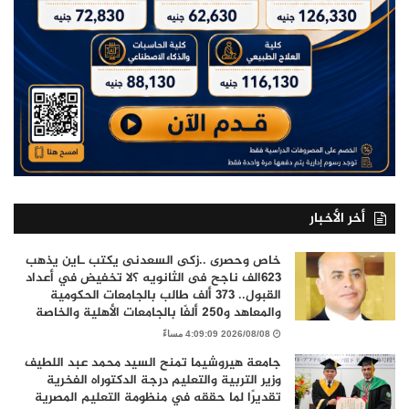
أخر الأخبار
خاص وحصرى ..زكى السعدنى يكتب ـاين يذهب
٦٢٣الف ناجح فى الثانويه ؟لا تخفيض في أعداد
القبول.. 373 ألف طالب بالجامعات الحكومية
والمعاهد و250 ألفًا بالجامعات الأهلية والخاصة
2026/08/08 4:09:09 مساءً
جامعة هيروشيما تمنح السيد محمد عبد اللطيف
وزير التربية والتعليم درجة الدكتوراه الفخرية
تقديرًا لما حققه في منظومة التعليم المصرية