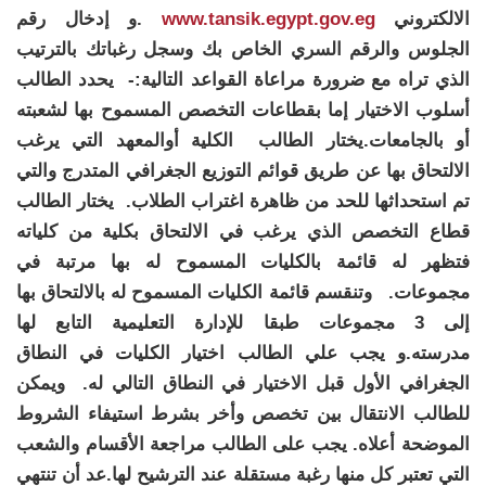
الالكتروني
www.tansik.egypt.gov.eg
.و إدخال
رقم
الجلوس و
الرقم السري الخاص بك وسجل رغباتك بالترتيب
الذي تراه مع ضرورة مراعاة القواعد التالية:-
يحدد الطالب
أسلوب الاختيار إما بقطاعات التخصص المسموح بها لشعبته
أو بالجامعات.يختار الطالب الكلية أوالمعهد التي يرغب
الالتحاق بها عن طريق قوائم التوزيع الجغرافي المتدرج والتي
تم استحداثها للحد من ظاهرة اغتراب الطلاب.
يختار الطالب
قطاع التخصص الذي يرغب في الالتحاق بكلية من كلياته
فتظهر له قائمة بالكليات المسموح له بها مرتبة في
مجموعات.
وتنقسم قائمة الكليات المسموح له بالالتحاق بها
إلى 3 مجموعات طبقا للإدارة التعليمية التابع لها
مدرسته.و
يجب علي الطالب اختيار الكليات في النطاق
الجغرافي الأول قبل الاختيار في النطاق التالي له.
ويمكن
للطالب الانتقال بين تخصص وأخر بشرط استيفاء الشروط
الموضحة أعلاه.
يجب على الطالب مراجعة الأقسام والشعب
التي تعتبر كل منها رغبة مستقلة عند الترشيح لها.عد أن تنتهي