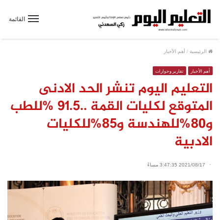
القائمة
الرئيسية
/
أهم الأخبار
أهم الأخبار
تقارير وحوارات
التعليم اليوم تنشر الحد الادنى
المتوقع لكليات القمة ..٩١.٥ %للطب
و٨٠%للهندسة و٨٥%للكليات
الادبية
2021/08/17 3:47:35 مساءً