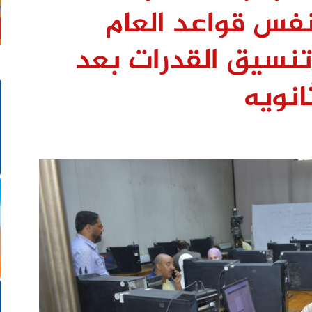
نفس قواعد العام
تنسيق القدرات بعد
انويه