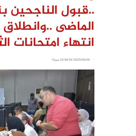
..قبول الناجحين ب
الماضى ..وانطلاق 
انتهاء امتحانات الث
2025/06/29 10:38:50 مساءً