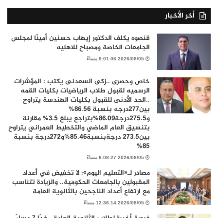
أخر الأخبار
قنصوه يكلف الدكتور إيهاب حسنين أمينًا لمجلس
الجامعات الخاصة ومصباح للاهليه
2026/08/05 9:01:06 مساءً
خاص وحصرى ..زكى السعدنى يكتب : المؤشرات
الرسميه لقبول طلاب الرياضيات بكليات القمه
..الحد الأدنى للقبول بكليات الهندسة يتراوح
بين277درجه بنسبة 86.56%
و275.5درجة86.09%بتراجع يبلغ 3.5% مقارنة
بتنسيق العام الماضي والتخطيط العمراني يتراوح
بين273.5 درجةبنسبة85.46%و272درجة بنسبة
85%
2026/08/05 6:08:27 مساءً
مصادر لـ«التعليم اليوم»: لا تخفيض في أعداد
المقبولين بالجامعات الحكومية.. والزيادة تتناسب
مع ارتفاع أعداد الناجحين بالثانوية العامة
2026/08/05 12:36:14 مساءً