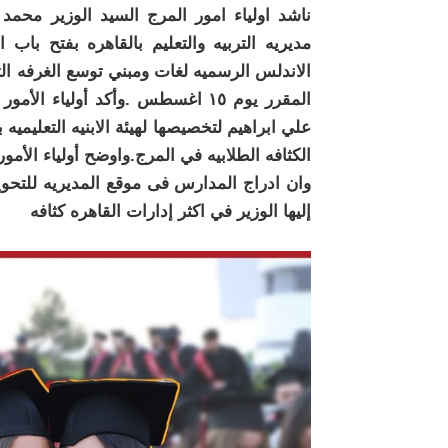
ناشد اولياء امور المرج السيد الوزير محمد 
مديريه التربيه والتعليم بالقاهره بفتح با
الاندلس الرسميه لغات ومبني توسع الغرفه الت
المقرر يوم ١٥ اغسطس .وأكد أوليا
علي ابراهيم لتخصيصها لهيئة الابنيه التعليمي
الكثافه الطلابيه في المرج.واوضح أولياء الأمور
وان ادراج المدارس فى موقع المديريه للتح
إليها الوزير في اكثر إدارات القاهره كثافه