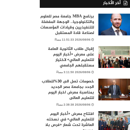
أخر الأخبار
برنامج MBA جامعة مصر للعلوم
والتكنولوجيا.. الوجهة المفضلة
للتنفيذيين وقيادات المؤسسات
لصناعة قادة المستقبل
2026/08/06 11:51:33 مساءً
إقبال طلاب الثانوية العامة
على معرض «أخبار اليوم
للتعليم العالي» لاختيار
مستقبلهم الجامعي
2026/08/06 3:11:50 مساءً
خصومات تصل الى 30%للطلاب
الجدد بجامعة مصر الجديد
بمناسبة معرض اخبار اليوم
للتعليم العالى
2026/08/06 2:38:38 مساءً
افتتاح معرض «أخبار اليوم
للتعليم العالي» في نسخته
العاشرة تحت شعار «فرص بلا