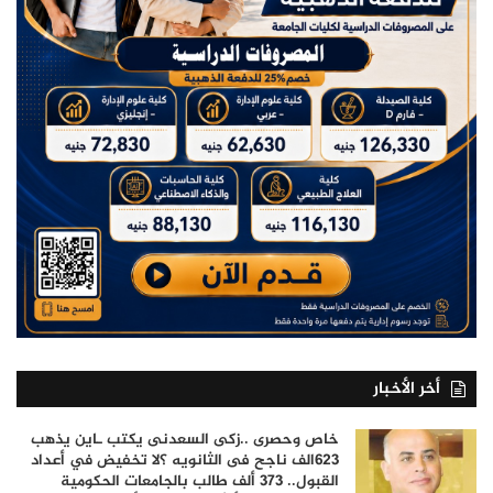
أخر الأخبار
خاص وحصرى ..زكى السعدنى يكتب ـاين يذهب
٦٢٣الف ناجح فى الثانويه ؟لا تخفيض في أعداد
القبول.. 373 ألف طالب بالجامعات الحكومية