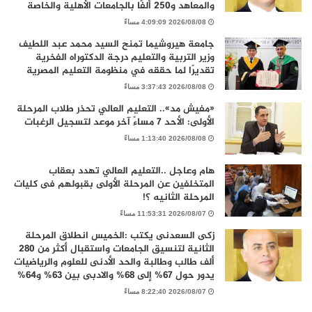
والمعاهد و250 ألفًا بالجامعات الأهلية والخاصة
2026/08/08 4:09:09 مساءً
جامعة هيروشيما تمنح السيد محمد عبد اللطيف
وزير التربية والتعليم درجة الدكتوراه الفخرية
تقديرًا لما حققه في منظومة التعليم المصرية
2026/08/08 3:37:43 مساءً
«مفيش مد».. التعليم العالي تحذر طلاب المرحلة
الأولى: الأحد 7 مساءً آخر موعد لتسجيل الرغبات
2026/08/08 1:13:40 مساءً
هام وعاجل ..التعليم العالي تهدد بعقاب
المتخلفين عن المرحلة الأولى بقبولهم فى كليات
المرحلة الثانيه ؟!
2026/08/07 11:53:31 مساءً
زكى السعدنى يكتب :الخميس انطلاق المرحلة
الثانية لتنسيق الجامعات واستقبال أكثر من 280
ألف طالب وطالبة والحد الأدنى للعلوم والرياضيات
يدور حول 67% إلى 68% والادبى بين 63% و64%
2026/08/07 8:22:40 مساءً