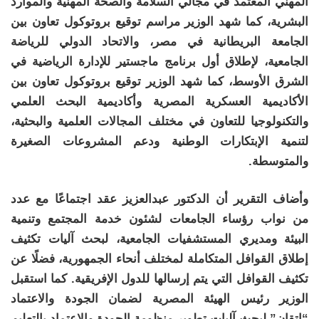
المهني المعتمد في مجالي السلامة والصحة المهنية والموارد
البشرية، كما شهد الوزير مراسم توقيع بروتوكول تعاون بين
الجامعة البريطانية في مصر، والاتحاد الدولي للرياضة
الجامعية، لإطلاق أول برنامج ماجستير للإدارة الرياضية في
الشرق الأوسط، كما شهد الوزير توقيع بروتوكول تعاون بين
الأكاديمية العسكرية المصرية وأكاديمية البحث العلمي
والتكنولوجيا للتعاون في مختلف المجالات العلمية والبحثية،
لتنمية الإبتكارات الوطنية ودعم المشروعات الصغيرة
والمتوسطة.
وأضاف التقرير أن الدكتور عبدالعزيز عقد اجتماعًا مع عدد
من نواب رؤساء الجامعات لشئون خدمة المجتمع وتنمية
البيئة ومديري المستشفيات الجامعية، لبحث آليات تكثيف
إطلاق القوافل المتكاملة لمختلف أنحاء الجمهورية، فضلًا عن
تكثيف القوافل التي يتم إرسالها للدول الإفريقية. كما استقبل
الوزير رئيس الهيئة المصرية لضمان الجودة والاعتماد
“إتقان” لبحث آليات تطوير منظومة الجودة والاعتماد بالتعليم