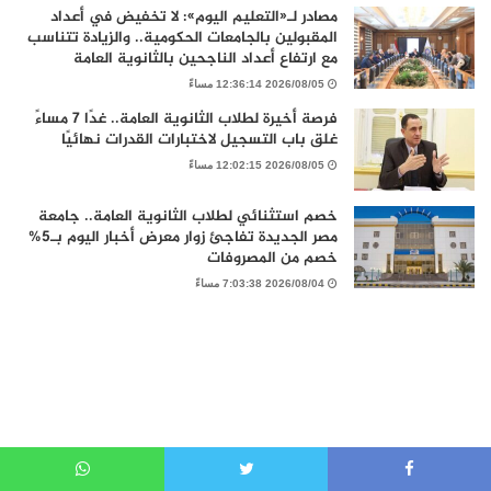
مصادر لـ«التعليم اليوم»: لا تخفيض في أعداد
المقبولين بالجامعات الحكومية.. والزيادة تتناسب
مع ارتفاع أعداد الناجحين بالثانوية العامة
2026/08/05 12:36:14 مساءً
فرصة أخيرة لطلاب الثانوية العامة.. غدًا 7 مساءً
غلق باب التسجيل لاختبارات القدرات نهائيًا
2026/08/05 12:02:15 مساءً
خصم استثنائي لطلاب الثانوية العامة.. جامعة
مصر الجديدة تفاجئ زوار معرض أخبار اليوم بـ5%
خصم من المصروفات
2026/08/04 7:03:38 مساءً
WhatsApp
Twitter
Faceboo