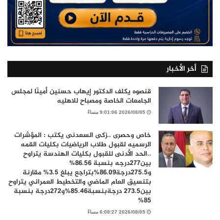
أخر الأخبار
قنصوه يكلف الدكتور إيهاب حسنين أمينًا لمجلس
الجامعات الخاصة ومصباح للاهليه
2026/08/05 9:01:06 مساءً
خاص وحصرى ..زكى السعدنى يكتب : المؤشرات
الرسميه لقبول طلاب الرياضيات بكليات القمه
..الحد الأدنى للقبول بكليات الهندسة يتراوح
بين277درجه بنسبة 86.56%
و275.5درجة86.09%بتراجع يبلغ 3.5% مقارنة
بتنسيق العام الماضي والتخطيط العمراني يتراوح
بين273.5 درجةبنسبة85.46%و272درجة بنسبة
85%
2026/08/05 6:08:27 مساءً