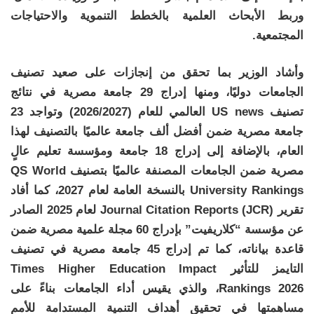
وربط الأبحاث العلمية بالخطط التنموية والاحتياجات
المجتمعية.
وأشاد الوزير بما تحقق من إنجازات على صعيد تصنيف
الجامعات دوليًا، ومنها إدراج 29 جامعة مصرية في نتائج
تصنيف US news العالمي للعام (2026/2027) وتواجد 23
جامعة مصرية ضمن أفضل ألف جامعة عالميًا بالتصنيف لهذا
العام، بالإضافة إلى إدراج 18 جامعة ومؤسسة تعليم عالٍ
مصرية ضمن الجامعات المصنفة عالميًا بتصنيف QS World
University Rankings بالنسخة العامة لعام 2027، كما أفاد
تقرير Journal Citation Reports (JCR) لعام 2025 الصادر
عن مؤسسة “كلاريفيت” بإدراج 60 مجلة علمية مصرية ضمن
قاعدة بياناته، كما تم إدراج 45 جامعة مصرية في تصنيف
التايمز للتأثير Times Higher Education Impact
Rankings 2026، والذي يقيس أداء الجامعات بناءً على
مساهمتها في تحقيق أهداف التنمية المستدامة للأمم