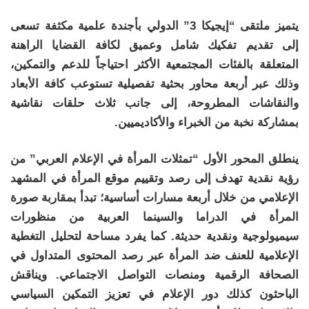
يتميز ملتقى “إيجيكا 3” الدولي بأجندة علمية مكثفة تسعى
إلى تقديم تفكيك شامل وعميق لكافة القضايا الراهنة
المتعلقة بالفئات المجتمعية الأكثر احتياجاً للدعم والتمكين،
وذلك عبر أربعة محاور بحثية تفصيلية تستوعب كافة الأبعاد
والنقاشات المطروحة، إلى جانب ثلاث حلقات نقاشية
بمشاركة نخبة من الخبراء والأكاديميين.
ينطلق المحور الأول “تمثلات المرأة في الإعلام العربي” من
رؤية نقدية تهدف إلى رصد وتقييم موقع المرأة في المشهد
الإعلامي من خلال أربعة مسارات أساسية؛ تبدأ بمقاربة صورة
المرأة في الدراما والسينما العربية من منظورات
سيميولوجية ونقدية حديثة. كما يفرد مساحة لتحليل التغطية
الإعلامية للعنف ضد المرأة عبر رصد المحتوى المتداول في
الصحافة الرقمية ومنصات التواصل الاجتماعي. ويناقش
الباحثون كذلك دور الإعلام في تعزيز التمكين السياسي