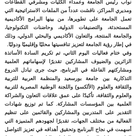
نواب رئيس الجامعة وعمداء الكليات ومشرفي القطاعات
ومديري المراكز، ناقشت عدداً من الملفات الاستراتيجية التي
تعمل الجامعة على تطويرها، من بينها البرامج الأكاديمية
المستحدثة، والتصنيفات الدولية، وحاضنات التكنولوجيا،
والجامعة المنتجة، والتعاون الأكاديمي والبحثي الدولي، وذلك
في إطار رؤية الجامعة لتعزيز تنافسيتها محليًا وإقليميًا ودوليًا.
وفي ختام فعاليات اليوم الثاني، تم تكريم السادة الأساتذة
الزائرين والضيوف المشاركين تقديرًا لإسهاماتهم العلمية
ومشاركتهم الفاعلة في البرنامج، حيث جرى تبادل الدروع
التذكارية بين جامعة بورسعيد والمنظمة العربية للتربية
والثقافة والعلوم (الألكسو) واللجنة الوطنية المصرية للتربية
والعلوم والثقافة، تأكيدًا على عمق علاقات التعاون والشراكة
العلمية بين المؤسسات المشاركة. كما تم توزيع شهادات
التقدير على المتدربين والمشاركين والقائمين على تنظيم
الفعالية من مختلف الجهات، تقديرًا لجهودهم المتميزة التي
أسهمت في نجاح البرنامج وتحقيق أهدافه في تعزيز التواصل