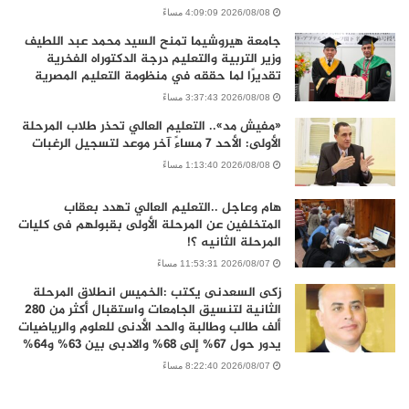
2026/08/08 4:09:09 مساءً
جامعة هيروشيما تمنح السيد محمد عبد اللطيف
وزير التربية والتعليم درجة الدكتوراه الفخرية
تقديرًا لما حققه في منظومة التعليم المصرية
2026/08/08 3:37:43 مساءً
«مفيش مد».. التعليم العالي تحذر طلاب المرحلة
الأولى: الأحد 7 مساءً آخر موعد لتسجيل الرغبات
2026/08/08 1:13:40 مساءً
هام وعاجل ..التعليم العالي تهدد بعقاب
المتخلفين عن المرحلة الأولى بقبولهم فى كليات
المرحلة الثانيه ؟!
2026/08/07 11:53:31 مساءً
زكى السعدنى يكتب :الخميس انطلاق المرحلة
الثانية لتنسيق الجامعات واستقبال أكثر من 280
ألف طالب وطالبة والحد الأدنى للعلوم والرياضيات
يدور حول 67% إلى 68% والادبى بين 63% و64%
2026/08/07 8:22:40 مساءً