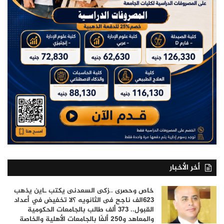
أخر الأخبار
خاص وحصرى ..زكى السعدنى يكتب ـاين يذهب
٦٢٣الف ناجح فى الثانويه ؟لا تخفيض في أعداد
القبول.. 373 ألف طالب بالجامعات الحكومية
والمعاهد و250 ألفًا بالجامعات الأهلية والخاصة