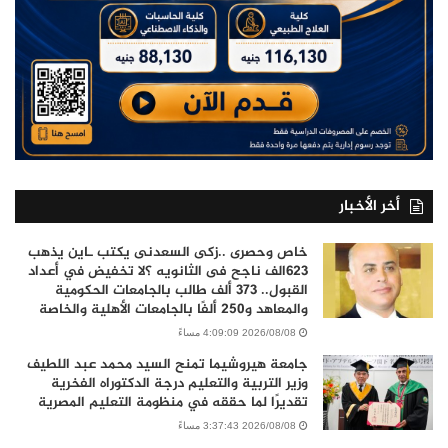
أخر الأخبار
خاص وحصرى ..زكى السعدنى يكتب ـاين يذهب
٦٢٣الف ناجح فى الثانويه ؟لا تخفيض في أعداد
القبول.. 373 ألف طالب بالجامعات الحكومية
والمعاهد و250 ألفًا بالجامعات الأهلية والخاصة
2026/08/08 4:09:09 مساءً
جامعة هيروشيما تمنح السيد محمد عبد اللطيف
وزير التربية والتعليم درجة الدكتوراه الفخرية
تقديرًا لما حققه في منظومة التعليم المصرية
2026/08/08 3:37:43 مساءً