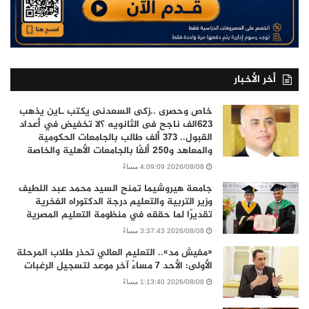
أخر الأخبار
خاص وحصرى ..زكى السعدنى يكتب ـاين يذهب
٦٢٣الف ناجح فى الثانويه ؟لا تخفيض في أعداد
القبول.. 373 ألف طالب بالجامعات الحكومية
والمعاهد و250 ألفًا بالجامعات الأهلية والخاصة
2026/08/08 4:09:09 مساءً
جامعة هيروشيما تمنح السيد محمد عبد اللطيف
وزير التربية والتعليم درجة الدكتوراه الفخرية
تقديرًا لما حققه في منظومة التعليم المصرية
2026/08/08 3:37:43 مساءً
«مفيش مد».. التعليم العالي تحذر طلاب المرحلة
الأولى: الأحد 7 مساءً آخر موعد لتسجيل الرغبات
2026/08/08 1:13:40 مساءً