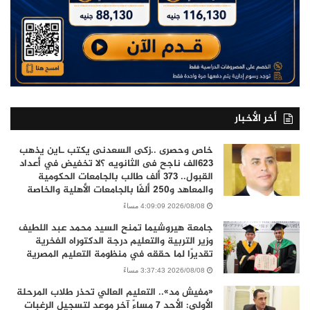
أخر الأخبار
خاص وحصرى ..زكى السعدنى يكتب ـاين يذهب
٦٢٣الف ناجح فى الثانويه ؟لا تخفيض في أعداد
القبول.. 373 ألف طالب بالجامعات الحكومية
والمعاهد و250 ألفًا بالجامعات الأهلية والخاصة
2026/08/08 4:09:09 مساءً
جامعة هيروشيما تمنح السيد محمد عبد اللطيف
وزير التربية والتعليم درجة الدكتوراه الفخرية
تقديرًا لما حققه في منظومة التعليم المصرية
2026/08/08 3:37:43 مساءً
«مفيش مد».. التعليم العالي تحذر طلاب المرحلة
الأولى: الأحد 7 مساءً آخر موعد لتسجيل الرغبات