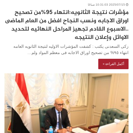
2025/07/15 10:31:03 صباحًا
مؤشرات نتيجة الثانويه:انتهاء ٩٥%من تصحيح
اوراق الاجابه ونسب النجاح افضل من العام الماضى
..الاسبوع القادم تجهيز المراحل النهائيه لتحديد
الاوائل وإعلان النتيجه
زكى السعدنى يكتب : كشفت المؤشرات الاوليه لنتيجة الثانويه العامه
انتهاء ٩٥% من تصحيح اوراق الاجابه فى معظم المواد ولم…
أكمل القراءة »