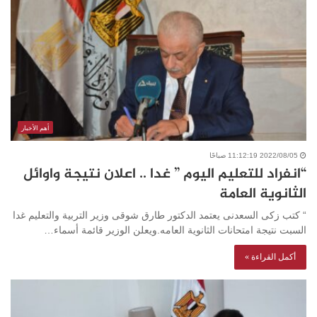
أهم الأخبار
2022/08/05 11:12:19 صباحًا
“انفراد للتعليم اليوم ” غدا .. اعلان نتيجة واوائل
الثانوية العامة
“ كتب زكى السعدنى يعتمد الدكتور طارق شوقى وزير التربية والتعليم غدا
السبت نتيجة امتحانات الثانوية العامه.ويعلن الوزير قائمة أسماء…
أكمل القراءة »