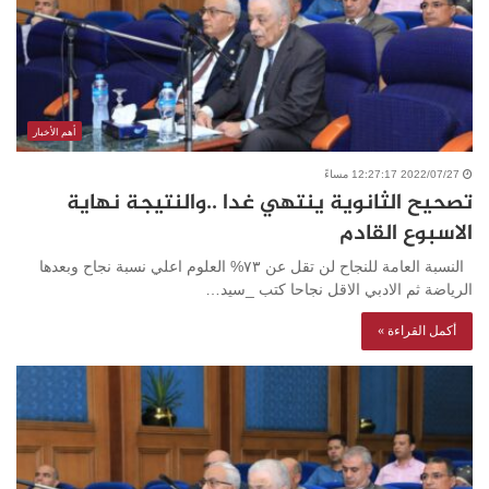
أهم الأخبار
2022/07/27 12:27:17 مساءً
تصحيح الثانوية ينتهي غدا ..والنتيجة نهاية
الاسبوع القادم
النسبة العامة للنجاح لن تقل عن ٧٣% العلوم اعلي نسبة نجاح وبعدها
الرياضة ثم الادبي الاقل نجاحا كتب _سيد…
أكمل القراءة »