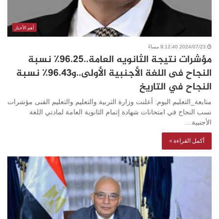
أهم الأخبار
2024/07/23 9:12:40 مساءً
مؤشرات نتيجة الثانويه العامة..٩٦.٢٥٪؜ نسبة
النجاح فى اللغة الأجنبية الأولى..و٩٦.٤٣٪؜ نسبة
النجاح في التاريخ
متابعة_التعليم اليوم: أعلنت وزارة التربية والتعليم والتعليم الفنى مؤشرات
نسب النجاح في امتحانات شهادة إتمام الثانوية العامة لمادتي اللغة
الأجنبية…
أكمل القراءة »