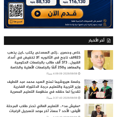
أخر الأخبار
خاص وحصرى ..زكى السعدنى يكتب ـاين يذهب
٦٢٣الف ناجح فى الثانويه ؟لا تخفيض في أعداد
القبول.. 373 ألف طالب بالجامعات الحكومية
والمعاهد و250 ألفًا بالجامعات الأهلية والخاصة
2026/08/08 4:09:09 مساءً
جامعة هيروشيما تمنح السيد محمد عبد اللطيف
وزير التربية والتعليم درجة الدكتوراه الفخرية
تقديرًا لما حققه في منظومة التعليم المصرية
2026/08/08 3:37:43 مساءً
«مفيش مد».. التعليم العالي تحذر طلاب المرحلة
الأولى: الأحد 7 مساءً آخر موعد لتسجيل الرغبات