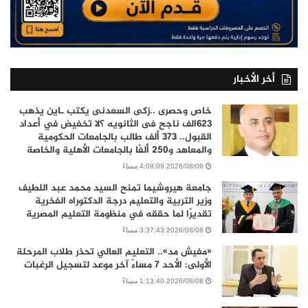
أخر الأخبار
خاص وحصرى ..زكى السعدنى يكتب ـاين يذهب
٦٢٣الف ناجح فى الثانويه ؟لا تخفيض في أعداد
القبول.. 373 ألف طالب بالجامعات الحكومية
والمعاهد و250 ألفًا بالجامعات الأهلية والخاصة
2026/08/08 4:09:09 مساءً
جامعة هيروشيما تمنح السيد محمد عبد اللطيف
وزير التربية والتعليم درجة الدكتوراه الفخرية
تقديرًا لما حققه في منظومة التعليم المصرية
2026/08/08 3:37:43 مساءً
«مفيش مد».. التعليم العالي تحذر طلاب المرحلة
الأولى: الأحد 7 مساءً آخر موعد لتسجيل الرغبات
2026/08/08 1:13:40 مساءً