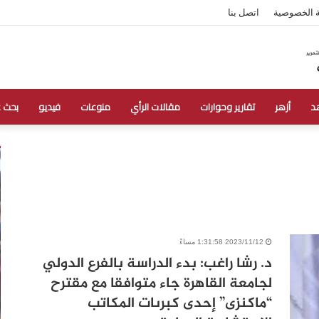
 الخصوصية
اتصل بنا
د
أزهر
تقارير وحوارات
مقالات الرأي
منوعات
فيديو
بحث 
2023/11/12 1:31:58 مساءً
د. رشا راغب: بدء الدراسة بالفرع الدولي
لجامعة القاهرة جاء متوافقا مع مقترح
“ماكنزى” إحدى كبرىات المكاتب