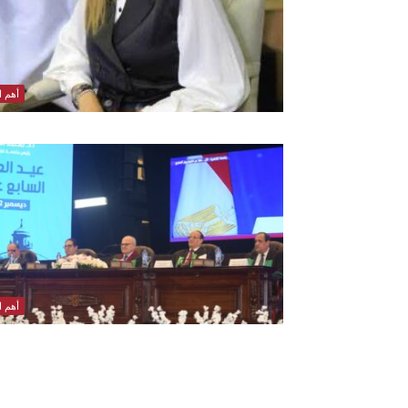
أهم ال
أهم ال