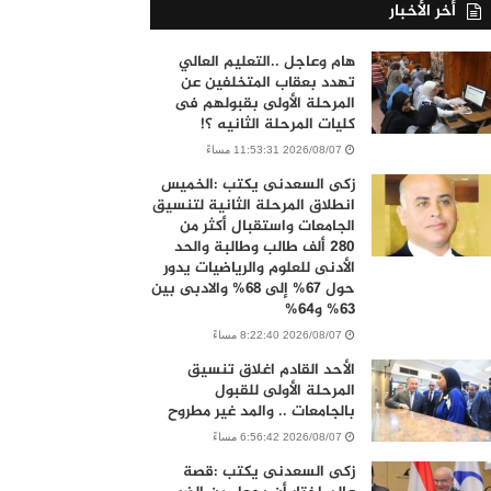
أخر الأخبار
هام وعاجل ..التعليم العالي
تهدد بعقاب المتخلفين عن
المرحلة الأولى بقبولهم فى
كليات المرحلة الثانيه ؟!
2026/08/07 11:53:31 مساءً
زكى السعدنى يكتب :الخميس
انطلاق المرحلة الثانية لتنسيق
الجامعات واستقبال أكثر من
280 ألف طالب وطالبة والحد
الأدنى للعلوم والرياضيات يدور
حول 67% إلى 68% والادبى بين
63% و64%
2026/08/07 8:22:40 مساءً
الأحد القادم اغلاق تنسيق
المرحلة الأولى للقبول
بالجامعات .. والمد غير مطروح
2026/08/07 6:56:42 مساءً
زكى السعدنى يكتب :قصة