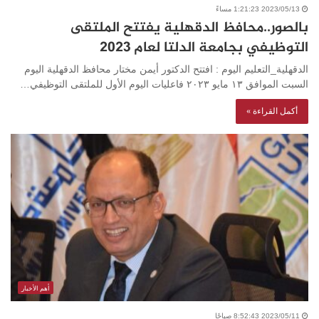
2023/05/13 1:21:23 مساءً
بالصور..محافظ الدقهلية يفتتح الملتقى
التوظيفي بجامعة الدلتا لعام ٢٠٢٣
الدقهلية_التعليم اليوم : افتتح الدكتور أيمن مختار محافظ الدقهلية اليوم
السبت الموافق ١٣ مايو ٢٠٢٣ فاعليات اليوم الأول للملتقى التوظيفي…
أكمل القراءة »
أهم الأخبار
2023/05/11 8:52:43 صباحًا