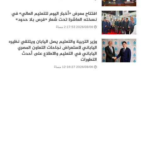
افتتاح معرض «أخبار اليوم للتعليم العالي» في
نسخته العاشرة تحت شعار «فرص بلا حدود»
2026/08/06 2:17:53 مساءً
وزير التربية والتعليم يصل اليابان ويلتقي نظيره
الياباني لاستعراض نجاحات التعاون المصري
الياباني في التعليم والاطلاع على أحدث
التطورات
2026/08/06 12:16:27 مساءً